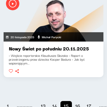
20 listopada 2025
Michał Porycki
Nowy Świat po południu 20.11.2025
- Wejście reporterskie Klaudiusza Slezaka - Raport o
przestrzeganiu praw dziecka Kacper Badura - Jak być
wspierającym...
...........
.....
1
13
14
15
16
17