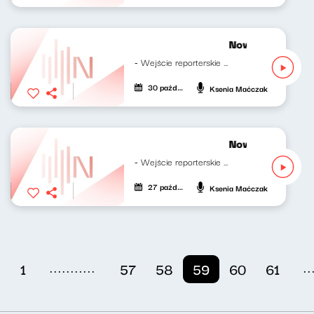
Nowy Świat po p
- Wejście reporterskie Klaudiusza...
30 października 2023
Ksenia Maćczak
Nowy Świat po p
- Wejście reporterskie Klaudiusza...
27 października 2023
Ksenia Maćczak
...........
..
1
57
58
59
60
61