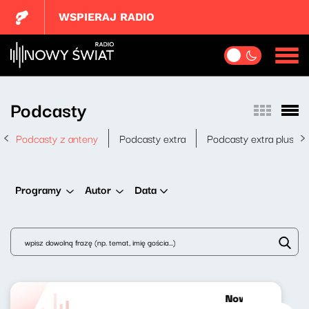
WSPIERAJ RADIO
Podcasty
Podcasty z anteny
Podcasty extra
Podcasty extra plus
Data
Programy
Autor
Nowy Świat po p