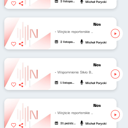
3 listopada 2023
Michał Porycki
Nowy Świat po p
- Wejście reporterskie Klaudiusza...
2 listopada 2023
Michał Porycki
Nowy Świat po p
- Wspomnienie Silvio Berlusconiego Klaudiusz...
1 listopada 2023
Michał Porycki
Nowy Świat po p
- Wejście reporterskie Klaudiusza...
31 października 2023
Michał Porycki