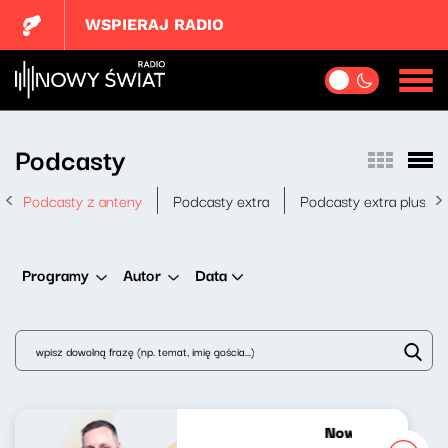
WSPIERAJ RADIO
Podcasty
Podcasty z anteny
Podcasty extra
Podcasty extra plus
Data
Programy
Autor
Nowy Świat po p