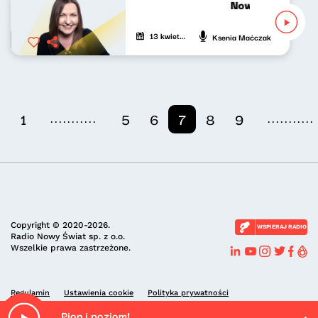
Nowy Świat po p
13 kwietnia 2026
Ksenia Maćczak
...........
...........
1
5
6
7
8
9
Copyright © 2020-2026.
WSPIERAJ RADIO
Radio Nowy Świat sp. z o.o.
Wszelkie prawa zastrzeżone.
Regulamin
Ustawienia cookie
Polityka prywatności
Pion i poziom!