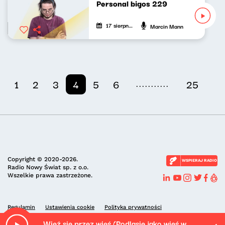
Personal bigos 229
17 sierpnia 2025
Marcin Mann
...........
1
2
3
4
5
6
25
Copyright © 2020-2026.
WSPIERAJ RADIO
Radio Nowy Świat sp. z o.o.
Wszelkie prawa zastrzeżone.
Regulamin
Ustawienia cookie
Polityka prywatności
Wieź się przez wieś (Podlasie jako wieś w mieście)