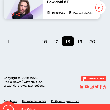
Powidoki 67
16 czerwca 2022
Bruno Jasieński
...........
....
1
16
17
18
19
20
Copyright © 2020-2026.
WSPIERAJ RADIO
Radio Nowy Świat sp. z o.o.
Wszelkie prawa zastrzeżone.
Regulamin
Ustawienia cookie
Polityka prywatności
So What