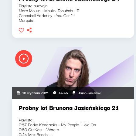
Playlista audycji:
Marc Moulin - Moulin: Tohubohu: II.
Cannoball Adderley - You Got It!
Marquis...
Bruno Jasieński
18 stycznia 2021
44:45
Próbny lot Brunona Jasieńskiego 21
Playlista:
0:57 Eddie Kendricks - My People...Hold On
0:50 OutKast - Vibrate
0:44 Max Roach -...