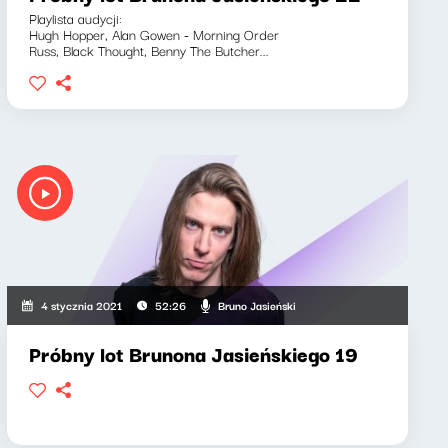
Playlista audycji:
Hugh Hopper, Alan Gowen - Morning Order
Russ, Black Thought, Benny The Butcher...
Bruno Jasieński
4 stycznia 2021
52:26
Próbny lot Brunona Jasieńskiego 19