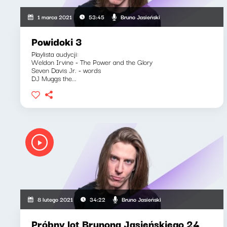
Bruno Jasieński
1 marca 2021
53:45
Powidoki 3
Playlista audycji:
Weldon Irvine - The Power and the Glory
Seven Davis Jr. - words
DJ Muggs the...
Bruno Jasieński
8 lutego 2021
34:22
Próbny lot Brunona Jasieńskiego 24