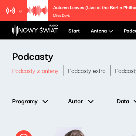
Miles Davis
Start
Antena
Podc
Podcasty
Podcasty z anteny
Podcasty extra
Podcast
Data
Programy
Autor