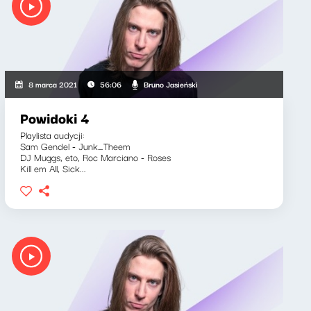
Bruno Jasieński
8 marca 2021
56:06
Powidoki 4
Playlista audycji:
Sam Gendel - Junk_Theem
DJ Muggs, eto, Roc Marciano - Roses
Kill em All, Sick...