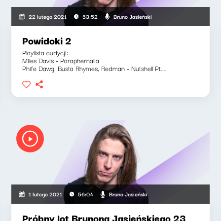
Bruno Jasieński
22 lutego 2021
53:52
Powidoki 2
Playlista audycji:
Miles Davis - Paraphernalia
Phife Dawg, Busta Rhymes, Redman - Nutshell Pt....
Bruno Jasieński
1 lutego 2021
56:04
Próbny lot Brunona Jasieńskiego 23