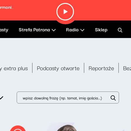
Autumn Leaves (Live at the Berlin Philharmonie, Germany
asty
Strefa Patrona
Radio
Sklep
y extra plus
Podcasty otwarte
Reportaże
Be