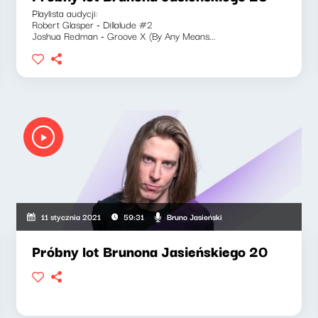
Playlista audycji:
Robert Glasper - Dillalude #2
Joshua Redman - Groove X (By Any Means...
Bruno Jasieński
11 stycznia 2021
59:31
Próbny lot Brunona Jasieńskiego 20