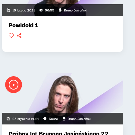
Bruno Jasieński
15 lutego 2021
56:55
Powidoki 1
Bruno Jasieński
25 stycznia 2021
56:23
Próbny lot Brunona Jasieńskiego 22