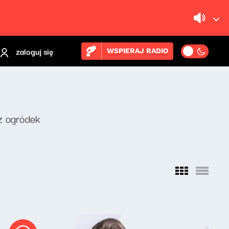
zaloguj się
WSPIERAJ RADIO
z ogródek