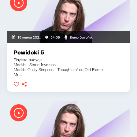
Bruno Jasieński
15 marca 2021
54:09
Powidoki 5
Playlista audycji:
Madlib - Static Invazion
Madlib, Guilty Simpson - Thoughts of an Old Flame
Mr....