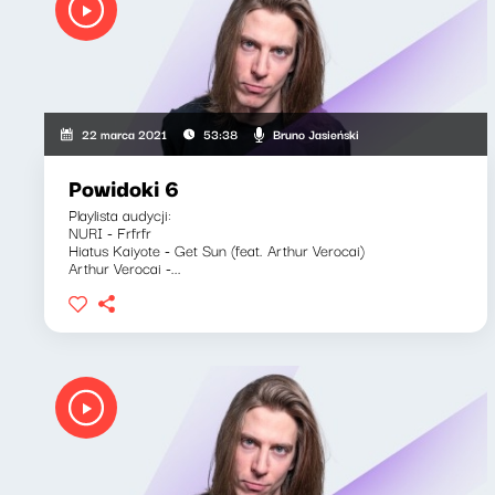
Bruno Jasieński
22 marca 2021
53:38
Powidoki 6
Playlista audycji:
NURI - Frfrfr
Hiatus Kaiyote - Get Sun (feat. Arthur Verocai)
Arthur Verocai -...