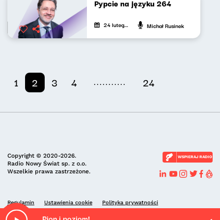
Pypcie na języku 264
24 lutego 2026
Michał Rusinek
...........
1
2
3
4
24
Copyright © 2020-2026.
WSPIERAJ RADIO
Radio Nowy Świat sp. z o.o.
Wszelkie prawa zastrzeżone.
Regulamin
Ustawienia cookie
Polityka prywatności
Pion i poziom!