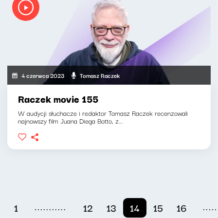
4 czerwca 2023
Tomasz Raczek
Raczek movie 155
W audycji słuchacze i redaktor Tomasz Raczek recenzowali
najnowszy film Juana Diega Botto, z...
...........
.....
1
12
13
14
15
16