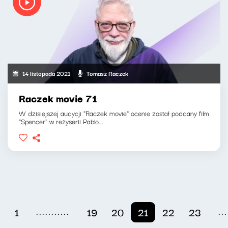
14 listopada 2021
Tomasz Raczek
Raczek movie 71
W dzisiejszej audycji "Raczek movie" ocenie został poddany film
"Spencer" w reżyserii Pablo...
...........
...
1
19
20
21
22
23