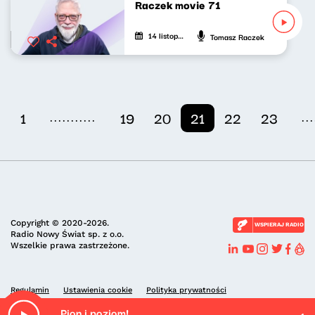
Raczek movie 71
14 listopada 2021
Tomasz Raczek
...........
...
1
19
20
21
22
23
Copyright © 2020-2026.
WSPIERAJ RADIO
Radio Nowy Świat sp. z o.o.
Wszelkie prawa zastrzeżone.
Regulamin
Ustawienia cookie
Polityka prywatności
Pion i poziom!