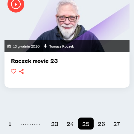
13 grudnia 2020
Tomasz Raczek
Raczek movie 23
...........
1
23
24
25
26
27