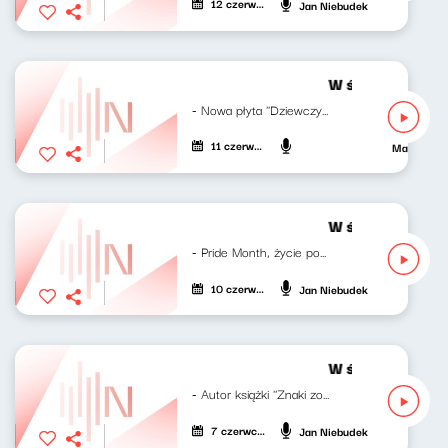
12 czerwca 2024
Jan Niebudek
W środku dnia 1
- Nowa płyta ''Dziewczyna...
11 czerwca 2024
Mateusz An
W środku dnia 1
- Pride Month, życie poza Polską i powody...
10 czerwca 2024
Jan Niebudek
W środku dnia 0
- Autor książki ''Znaki zodiaku'' Gość:...
7 czerwca 2024
Jan Niebudek