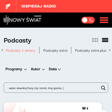
WSPIERAJ RADIO
Podcasty
Podcasty z anteny
Podcasty extra
Podcasty extra plus
Data
Programy
Autor
W środku dnia 2