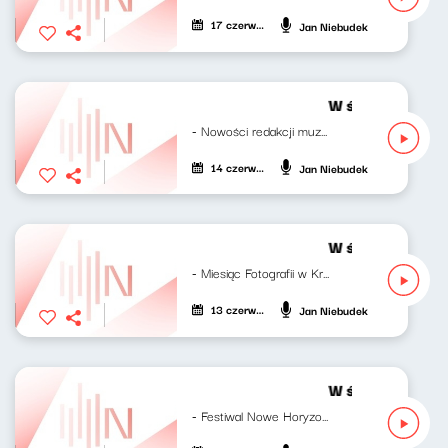
17 czerwca 2024
Jan Niebudek
W środku dnia 1
- Nowości redakcji muzycznej RNŚ Marcelina...
14 czerwca 2024
Jan Niebudek
W środku dnia 1
- Miesiąc Fotografii w Krakowie Goście:...
13 czerwca 2024
Jan Niebudek
W środku dnia 1
- Festiwal Nowe Horyzonty Gość: Marcin...