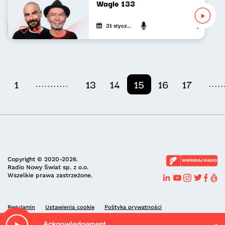
Wagle 133
31 stycznia 2023
Wojciech Wa
...........
.....
1
13
14
15
16
17
Copyright © 2020-2026.
WSPIERAJ RADIO
Radio Nowy Świat sp. z o.o.
Wszelkie prawa zastrzeżone.
Regulamin
Ustawienia cookie
Polityka prywatności
Acknowledgement