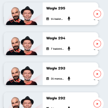
Wagle 295
14 kwietnia 2026
Wojciech Wa
Wagle 294
7 kwietnia 2026
Wojciech Wa
Wagle 293
31 marca 2026
Wojciech Wa
Wagle 292