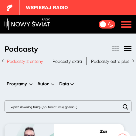
WSPIERAJ RADIO
Podcasty
Podcasty z anteny
Podcasty extra
Podcasty extra plus
Data
Programy
Autor
Zamach na dzies