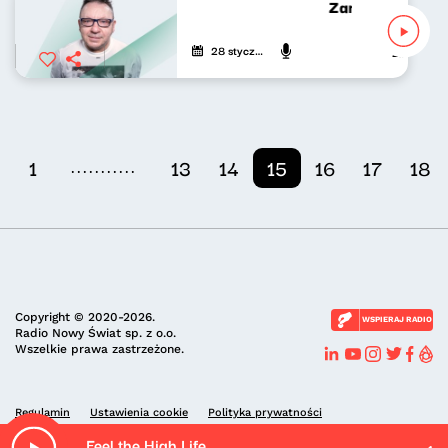
Zamach na dzies
28 stycznia 2021
Zbigniew Z
...........
1
13
14
15
16
17
18
Copyright © 2020-2026.
WSPIERAJ RADIO
Radio Nowy Świat sp. z o.o.
Wszelkie prawa zastrzeżone.
Regulamin
Ustawienia cookie
Polityka prywatności
Feel the High Life