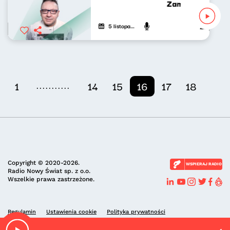
Zamach na dziesi
5 listopada 2020
Zbigniew Z
...........
1
14
15
16
17
18
Copyright © 2020-2026.
WSPIERAJ RADIO
Radio Nowy Świat sp. z o.o.
Wszelkie prawa zastrzeżone.
Regulamin
Ustawienia cookie
Polityka prywatności
Mgła I (Siwe włosy)