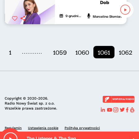
Dobrze nastrojon
9 grudnia 2022
Marcelina Słomian
...........
1
1059
1060
1061
1062
Copyright © 2020-2026.
WSPIERAJ RADIO
Radio Nowy Świat sp. z o.o.
Wszelkie prawa zastrzeżone.
Regulamin
Ustawienia cookie
Polityka prywatności
The Listener & The Sea