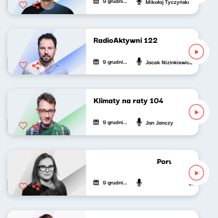
9 grudnia 2022
Mikołaj Tyczyński
RadioAktywni 122
9 grudnia 2022
Jacek Nizinkiewicz
Klimaty na raty 104
9 grudnia 2022
Jan Janczy
Porucznik Jagoda
9 grudnia 2022
Joanna Koł