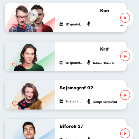
Koncert życzeń 
10 grudnia 2022
Jan Janczy,
Krótkie zwierzen
10 grudnia 2022
Adam Stasiak
Sejsmograf 92
9 grudnia 2022
Kinga Krasuska
Biforek 27