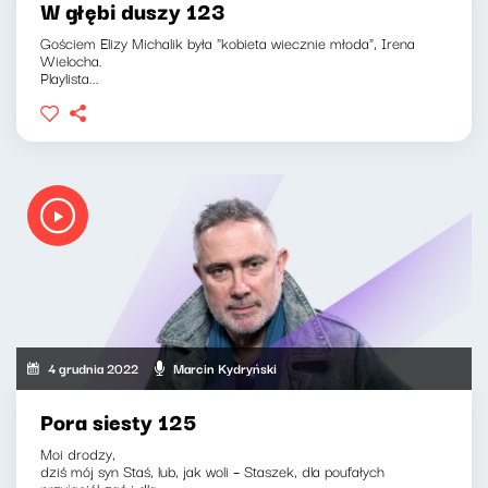
W głębi duszy 123
Gościem Elizy Michalik była "kobieta wiecznie młoda", Irena
Wielocha.
Playlista...
4 grudnia 2022
Marcin Kydryński
Pora siesty 125
Moi drodzy,
dziś mój syn Staś, lub, jak woli – Staszek, dla poufałych
przyjaciół zaś i dla...