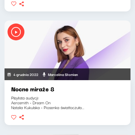
4 grudnia 2022
Marcelina Słomian
Nocne miraże 8
Playlista audycji:
Aerosmith - Dream On
Natalia Kukulska - Piosenka światłoczuła...