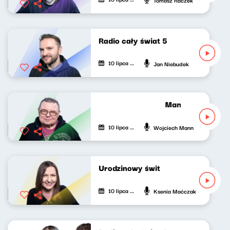
Radio cały świat 5
10 lipca 2022
Jan Niebudek
Manniak po omac
10 lipca 2022
Wojciech Mann
Urodzinowy świt
10 lipca 2022
Ksenia Maćczak