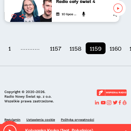
Radio cały świat 4
10 lipca 2022
Agnieszka Li
...........
1
1157
1158
1159
1160
Copyright © 2020-2026.
WSPIERAJ RADIO
Radio Nowy Świat sp. z o.o.
Wszelkie prawa zastrzeżone.
Regulamin
Ustawienia cookie
Polityka prywatności
Kołysanka Kruka (feat. Południce)