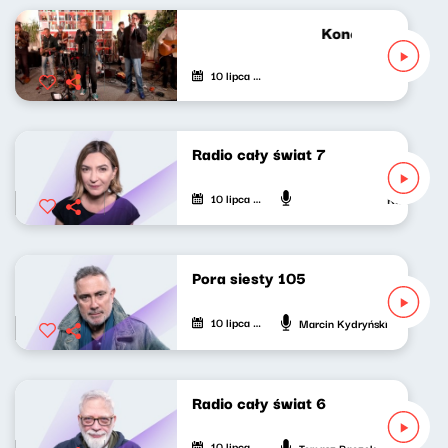
Koncert w Nowym 
10 lipca 2022
Radio cały świat 7
10 lipca 2022
Katarzyna K
Pora siesty 105
10 lipca 2022
Marcin Kydryński
Radio cały świat 6
10 lipca 2022
Tomasz Raczek