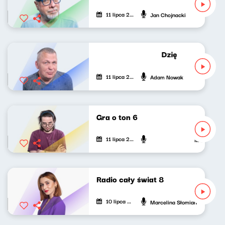
11 lipca 2022
Jan Chojnacki
Dziękuję za wypo
11 lipca 2022
Adam Nowak
Gra o ton 6
11 lipca 2022
Marcin Mann
Radio cały świat 8
10 lipca 2022
Marcelina Słomian