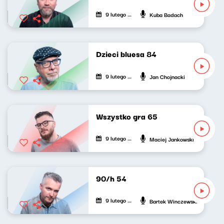
9 lutego 2022
Kuba Badach
Dzieci bluesa 84
9 lutego 2022
Jan Chojnacki
Wszystko gra 65
9 lutego 2022
Maciej Jankowski
90/h 54
9 lutego 2022
Bartek Winczewski