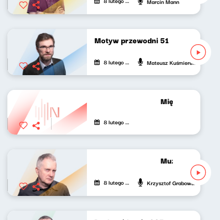
8 lutego 2022
Marcin Mann
Motyw przewodni 51
8 lutego 2022
Mateusz Kuśmierek
Między nami Pat
8 lutego 2022
Muzyka bardzo 
8 lutego 2022
Krzysztof Grabowski