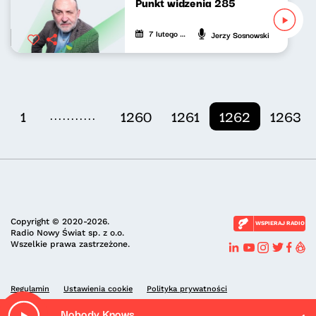
Punkt widzenia 285
7 lutego 2022
Jerzy Sosnowski
...........
1
1260
1261
1262
1263
Copyright © 2020-2026.
WSPIERAJ RADIO
Radio Nowy Świat sp. z o.o.
Wszelkie prawa zastrzeżone.
Regulamin
Ustawienia cookie
Polityka prywatności
Nobody Knows