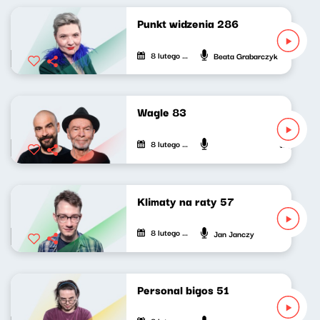
Punkt widzenia 286
8 lutego 2022
Beata Grabarczyk
Wagle 83
8 lutego 2022
Wojciech Wa
Klimaty na raty 57
8 lutego 2022
Jan Janczy
Personal bigos 51