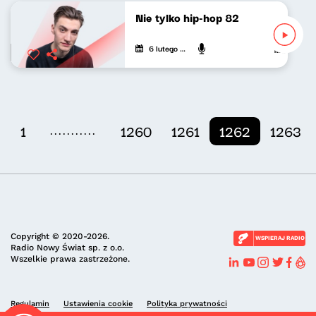
Nie tylko hip-hop 82
6 lutego 2022
Mateusz And
...........
1
1260
1261
1262
1263
Copyright © 2020-2026.
WSPIERAJ RADIO
Radio Nowy Świat sp. z o.o.
Wszelkie prawa zastrzeżone.
Regulamin
Ustawienia cookie
Polityka prywatności