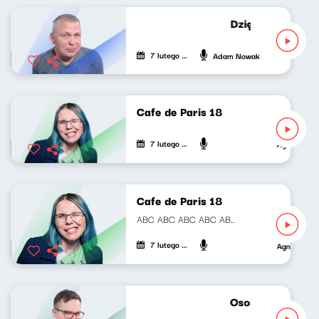
Dziękuję za wypo
7 lutego 2022
Adam Nowak
Cafe de Paris 18
7 lutego 2022
Agnieszka L
Cafe de Paris 18
ABC ABC ABC ABC ABC ABC ABC ABC ABC ABC ABC...
7 lutego 2022
Agnieszka L
Osobiste wyciecz