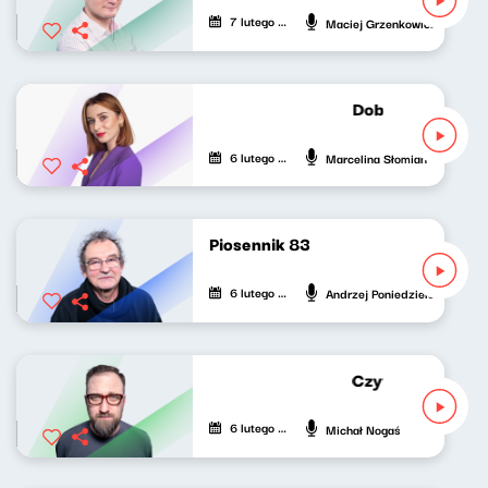
7 lutego 2022
Maciej Grzenkowicz
Dobrze nastrojon
6 lutego 2022
Marcelina Słomian
Piosennik 83
6 lutego 2022
Andrzej Poniedzielski
Czytał Michał No
6 lutego 2022
Michał Nogaś