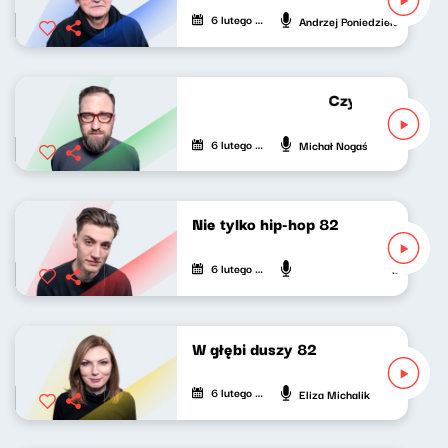
6 lutego 2022
Andrzej Poniedzielski
Czytał Michał N
6 lutego 2022
Michał Nogaś
Nie tylko hip-hop 82
6 lutego 2022
Mateusz An
W głębi duszy 82
6 lutego 2022
Eliza Michalik