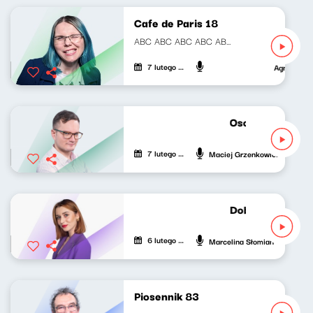
Cafe de Paris 18
ABC ABC ABC ABC ABC ABC ABC ABC ABC ABC ABC...
7 lutego 2022
Agnieszka L
Osobiste wyciec
7 lutego 2022
Maciej Grzenkowicz
Dobrze nastrojon
6 lutego 2022
Marcelina Słomian
Piosennik 83