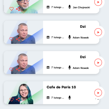
7 lutego 2022
Jan Chojnacki
Dziękuję za wyp
7 lutego 2022
Adam Nowak
Dziękuję za wyp
7 lutego 2022
Adam Nowak
Cafe de Paris 18
7 lutego 2022
Agnieszka L