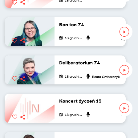
Bon ton 74
18 grudnia 2021
Agnieszka L
Deliberatorium 74
18 grudnia 2021
Beata Grabarczyk
Koncert życzeń 15
18 grudnia 2021
Michał Nog