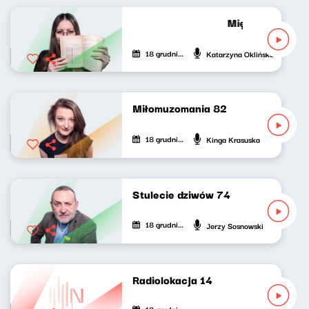
Mięta do (pop)ku
18 grudnia 2021
Katarzyna Oklińska
Miłomuzomania 82
18 grudnia 2021
Kinga Krasuska
Stulecie dziwów 74
18 grudnia 2021
Jerzy Sosnowski
Radiolokacja 14
18 grudnia 2021