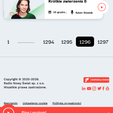
Krótkie zwierzenia 8
18 grudnia 2021
Adam Stasiak
...........
1
1294
1295
1296
1297
Copyright © 2020-2026.
WSPIERAJ RADIO
Radio Nowy Świat sp. z o.o.
Wszelkie prawa zastrzeżone.
Regulamin
Ustawienia cookie
Polityka prywatności
Pion i poziom!