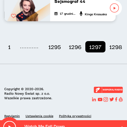
Sejsmograf 44
17 grudnia 2021
Kinga Krasuska
...........
1
1295
1296
1297
1298
Copyright © 2020-2026.
WSPIERAJ RADIO
Radio Nowy Świat sp. z o.o.
Wszelkie prawa zastrzeżone.
Regulamin
Ustawienia cookie
Polityka prywatności
Watch Me Fall Down