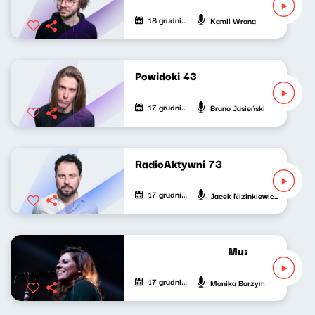
18 grudnia 2021
Kamil Wrona
Powidoki 43
17 grudnia 2021
Bruno Jasieński
RadioAktywni 73
17 grudnia 2021
Jacek Nizinkiewicz
Muzyczny Gabine
17 grudnia 2021
Monika Borzym