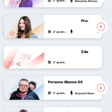
17 grudnia 2021
Marcelina Słomian
Progresywni wirt
17 grudnia 2021
Adrianna Ca
Zdaniem prof. Br
17 grudnia 2021
Poranna Manna 65
17 grudnia 2021
Wojciech Mann