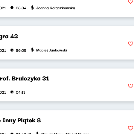
Joanna Kołaczkowska
2021
03:34
gra 43
Maciej Jankowski
2021
56:05
rof. Bralczyka 31
2021
04:11
 Inny Piątek 8
Marcin Mann, Michał Nogaś
2021
03:48:13