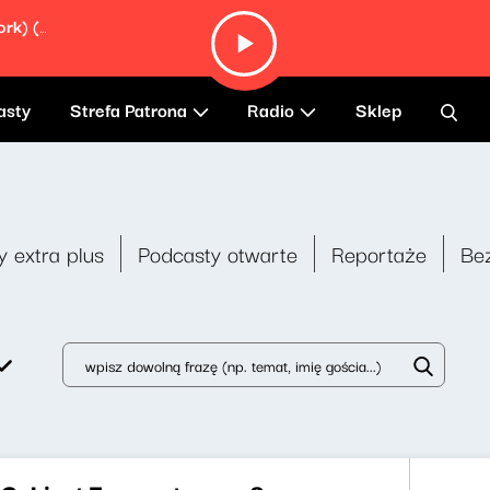
Squared (Kjartan Holm & Sin Fang Rework) (feat. Ólafur Arnalds & Janus Rasmussen)
asty
Strefa Patrona
Radio
Sklep
y extra plus
Podcasty otwarte
Reportaże
Be