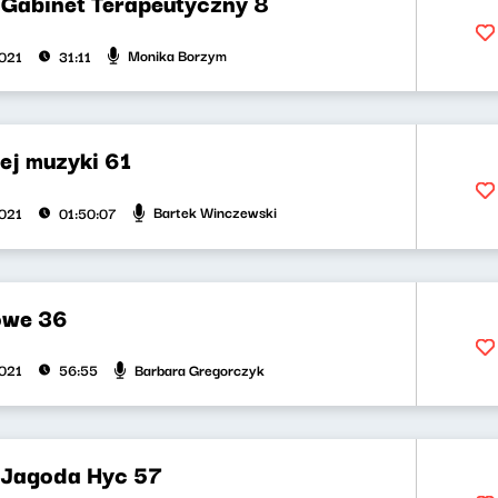
Gabinet Terapeutyczny 8
Monika Borzym
2021
31:11
ej muzyki 61
Bartek Winczewski
2021
01:50:07
owe 36
Barbara Gregorczyk
2021
56:55
 Jagoda Hyc 57