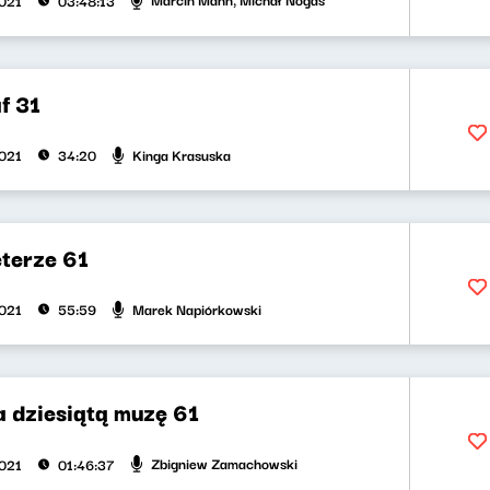
f 31
Kinga Krasuska
2021
34:20
eterze 61
Marek Napiórkowski
2021
55:59
 dziesiątą muzę 61
Zbigniew Zamachowski
2021
01:46:37