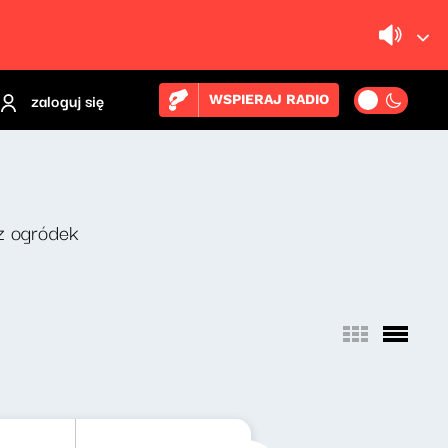
zaloguj się
WSPIERAJ RADIO
z ogródek