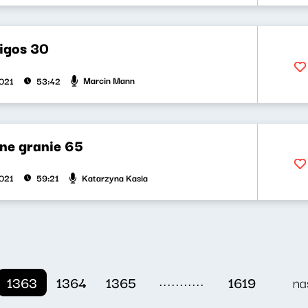
bigos 30
Marcin Mann
2021
53:42
ne granie 65
Katarzyna Kasia
2021
59:21
...........
1363
1364
1365
1619
na