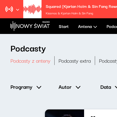
Kiasmos & Kjartan Holm & Sin Fang
Start
Antena
Podc
Podcasty
Podcasty z anteny
Podcasty extra
Podcast
Data
Programy
Autor