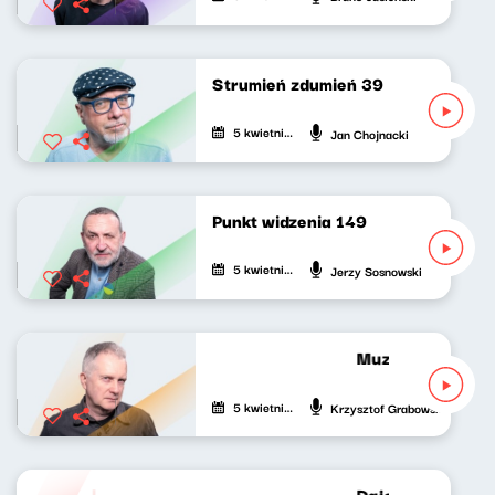
Strumień zdumień 39
5 kwietnia 2021
Jan Chojnacki
Punkt widzenia 149
5 kwietnia 2021
Jerzy Sosnowski
Muzyka bardzo p
5 kwietnia 2021
Krzysztof Grabowski
Dajemy poecie c