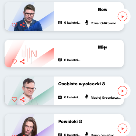
Nowy Świat Młod
6 kwietnia 2021
Paweł Orlikowski
Między nami Patr
6 kwietnia 2021
Osobiste wycieczki 8
6 kwietnia 2021
Maciej Grzenkowicz
Powidoki 8
5 kwietnia 2021
Bruno Jasieński