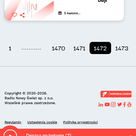
5 kwietnia 2021
...........
1
1470
1471
1472
1473
Copyright © 2020-2026.
WSPIERAJ RADIO
Radio Nowy Świat sp. z o.o.
Wszelkie prawa zastrzeżone.
Regulamin
Ustawienia cookie
Polityka prywatności
Deszcz na betonie (?)