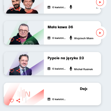
6 kwietnia 2021
Wojciech Wa
Mała kawa 36
6 kwietnia 2021
Wojciech Mann
Pypcie na języku 23
6 kwietnia 2021
Michał Rusinek
Dajemy poecie c
6 kwietnia 2021