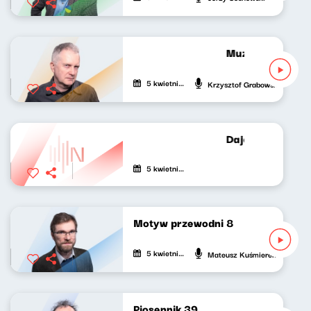
Muzyka bardzo 
5 kwietnia 2021
Krzysztof Grabowski
Dajemy poecie c
5 kwietnia 2021
Motyw przewodni 8
5 kwietnia 2021
Mateusz Kuśmierek
Piosennik 39