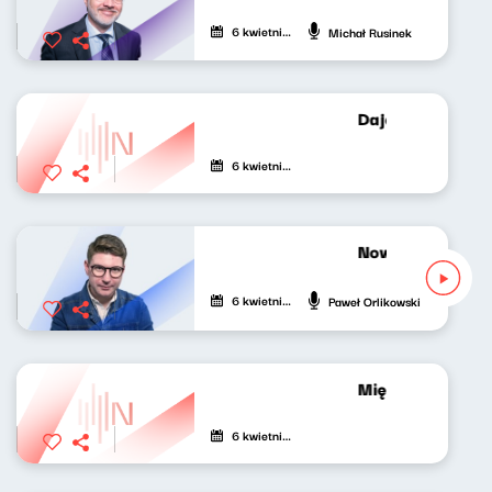
6 kwietnia 2021
Michał Rusinek
Dajemy poecie c
6 kwietnia 2021
Nowy Świat Mło
6 kwietnia 2021
Paweł Orlikowski
Między nami Patr
6 kwietnia 2021