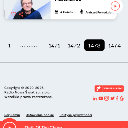
4 kwietnia 2021
Andrzej Poniedzielski
...........
1
1471
1472
1473
1474
Copyright © 2020-2026.
WSPIERAJ RADIO
Radio Nowy Świat sp. z o.o.
Wszelkie prawa zastrzeżone.
Regulamin
Ustawienia cookie
Polityka prywatności
Thrill Of The Chase