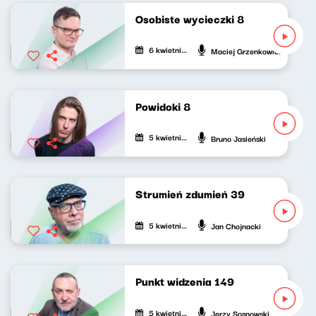
Osobiste wycieczki 8
6 kwietnia 2021
Maciej Grzenkowicz
Powidoki 8
5 kwietnia 2021
Bruno Jasieński
Strumień zdumień 39
5 kwietnia 2021
Jan Chojnacki
Punkt widzenia 149
5 kwietnia 2021
Jerzy Sosnowski