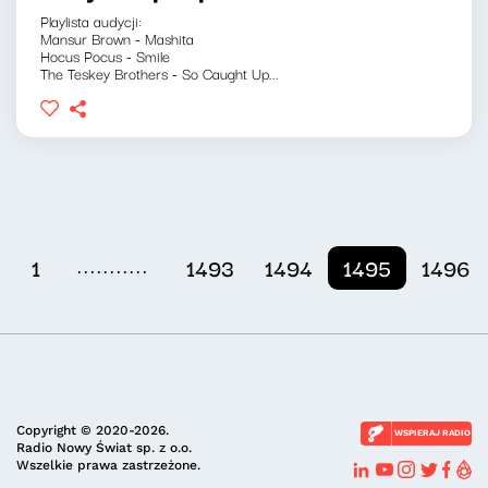
Playlista audycji:
Mansur Brown - Mashita
Hocus Pocus - Smile
The Teskey Brothers - So Caught Up...
...........
1
1493
1494
1495
1496
Copyright © 2020-2026.
WSPIERAJ RADIO
Radio Nowy Świat sp. z o.o.
Wszelkie prawa zastrzeżone.