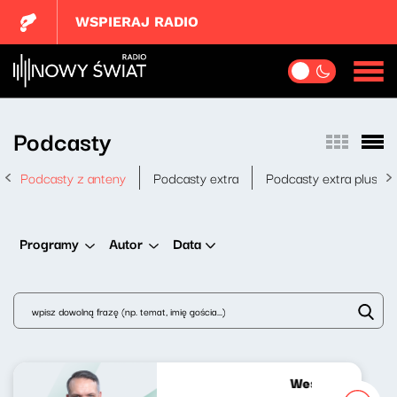
WSPIERAJ RADIO
Podcasty
Podcasty z anteny
Podcasty extra
Podcasty extra plus
Data
Programy
Autor
Wesoła fala Jan