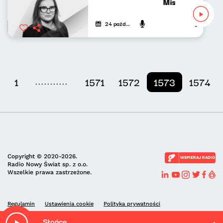
Mistrzowie graj
24 października 2020
Joanna Koł
...........
1
1571
1572
1573
1574
Copyright © 2020-2026.
WSPIERAJ RADIO
Radio Nowy Świat sp. z o.o.
Wszelkie prawa zastrzeżone.
Regulamin
Ustawienia cookie
Polityka prywatności
Słońce