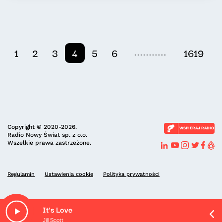
...........
1
2
3
4
5
6
1619
Copyright © 2020-2026.
WSPIERAJ RADIO
Radio Nowy Świat sp. z o.o.
Wszelkie prawa zastrzeżone.
Regulamin
Ustawienia cookie
Polityka prywatności
It's Love
Jill Scott