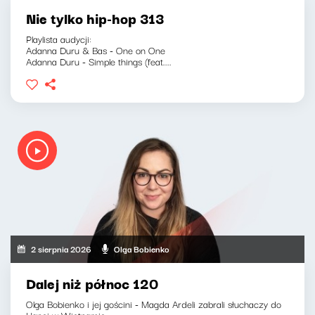
Nie tylko hip-hop 313
Playlista audycji:
Adanna Duru & Bas - One on One
Adanna Duru - Simple things (feat....
2 sierpnia 2026
Olga Bobienko
Dalej niż północ 120
Olga Bobienko i jej gościni - Magda Ardeli zabrali słuchaczy do
Hanoi w Wietnamie.