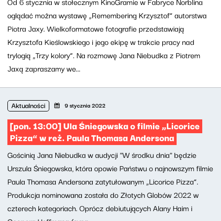
Od 6 stycznia w stołecznym KinoGramie w Fabryce Norblina
oglądać można wystawę „Remembering Krzysztof” autorstwa
Piotra Jaxy. Wielkoformatowe fotografie przedstawiają
Krzysztofa Kieślowskiego i jego ekipę w trakcie pracy nad
trylogią „Trzy kolory”. Na rozmowę Jana Niebudka z Piotrem
Jaxą zapraszamy we...
Aktualności
9 stycznia 2022
[pon. 13:00] Ula Śniegowska o filmie „Licorice
Pizza” w reż. Paula Thomasa Andersona
Gościnią Jana Niebudka w audycji "W środku dnia" będzie
Urszula Śniegowska, która opowie Państwu o najnowszym filmie
Paula Thomasa Andersona zatytułowanym „Licorice Pizza”.
Produkcja nominowana została do Złotych Globów 2022 w
czterech kategoriach. Oprócz debiutujących Alany Haim i