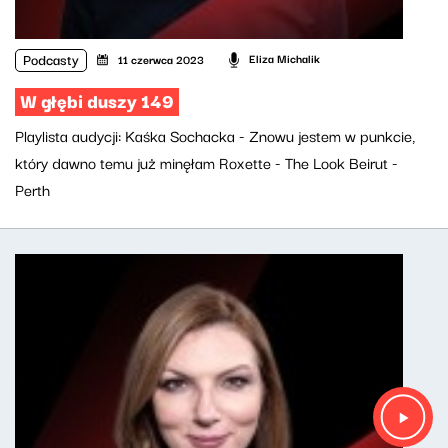
Podcasty
Eliza Michalik
11 czerwca 2023
W głębi duszy 149
Playlista audycji: Kaśka Sochacka - Znowu jestem w punkcie,
który dawno temu już minęłam Roxette - The Look Beirut -
Perth