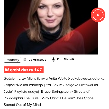
Podcasty
Eliza Michalik
28 maja 2023
W głębi duszy 147
Gościem Elizy Michalik była Anita Wojtaś-Jakubowska, autorka
książki “Nie ma żadnego jutra. Jak rak żołądka uratował mi
życie” Playlista audycji: Bruce Springsteen - Streets of
Philadelphia The Cure - Why Can't I Be You? Joss Stone -
Stoned Out of My Mind