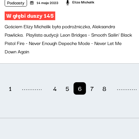
Podcasty
Eliza Michalik
14 maja 2023
W głębi duszy 145
Gościem Elizy Michalik była podrożniczka, Aleksandra
Pawlicka. Playlista audycji: Leon Bridges - Smooth Sailin' Black
Pistol Fire - Never Enough Depeche Mode - Never Let Me
Down Again
...........
...........
1
4
5
6
7
8