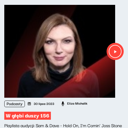
Podcasty
Eliza Michalik
30 lipca 2023
W głębi duszy 156
Playlista audycji: Sam & Dave - Hold On, I'm Comin' Joss Stone