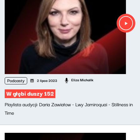
Podcasty
Eliza Michalik
2 lipca 2023
W głębi duszy 152
Playlista audycji: Daria Zawiałow - Lwy Jamiroquai - Stillness in
Time