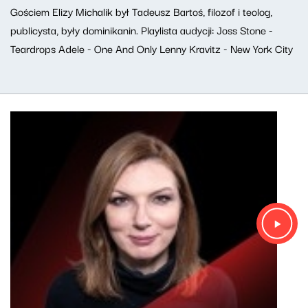
Gościem Elizy Michalik był Tadeusz Bartoś, filozof i teolog,
publicysta, były dominikanin. Playlista audycji: Joss Stone -
Teardrops Adele - One And Only Lenny Kravitz - New York City