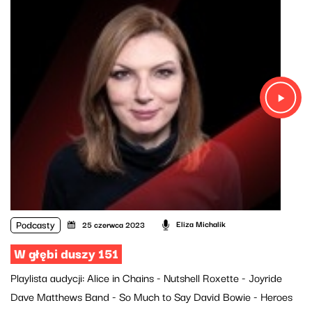
Podcasty
Eliza Michalik
25 czerwca 2023
W głębi duszy 151
Playlista audycji: Alice in Chains - Nutshell Roxette - Joyride
Dave Matthews Band - So Much to Say David Bowie - Heroes