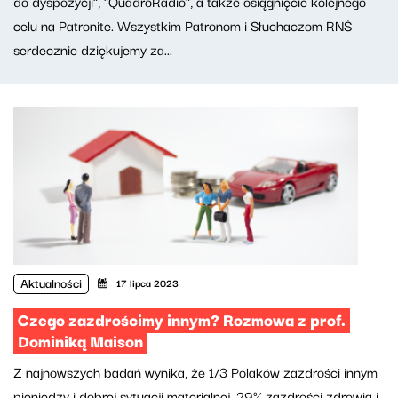
do dyspozycji", "QuadroRadio", a także osiągnięcie kolejnego
celu na Patronite. Wszystkim Patronom i Słuchaczom RNŚ
serdecznie dziękujemy za...
Aktualności
17 lipca 2023
Czego zazdrościmy innym? Rozmowa z prof.
Dominiką Maison
Z najnowszych badań wynika, że 1/3 Polaków zazdrości innym
pieniędzy i dobrej sytuacji materialnej. 29% zazdrości zdrowia i