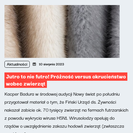
Aktualności
10 sierpnia 2023
Jutro to nie futro! Próżność versus okrucieństwo
wobec zwierząt
Kacper Badura w środowej audycji Nowy świat po południu
przygotował materiał o tym, że Fiński Urząd ds. Żywności
nakazał zabicie ok. 70 tysięcy zwierząt na fermach futrzarskich
z powodu wykrycia wirusa H5N1. Wirusolodzy apelują do
rządów o uwzględnienie zakazu hodowli zwierząt (zwłaszcza