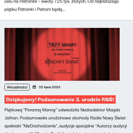
celu na Patronite – kwoty 725 tys. złotych. Od najbliższego
piątku Patronki i Patroni będą...
Aktualności
22 lipca 2023
Dziękujemy! Podsumowanie 3. urodzin RNŚ!
Piątkową "Poranną Mannę" odwiedziła Nadredaktor Magda
Jethon. Podsumowała urodzinowe obchody Radia Nowy Świat:
spektakl "NieDochodzenie", audycje specjalne "Autorzy audycji