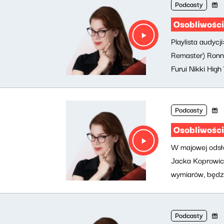
Podcasty
Osobliwości
Playlista audyc
Remaster) Ronni
Furui Nikki High
Podcasty
Osobliwości
W majowej odsło
Jacka Koprowicz
wymiarów, będzi
Podcasty