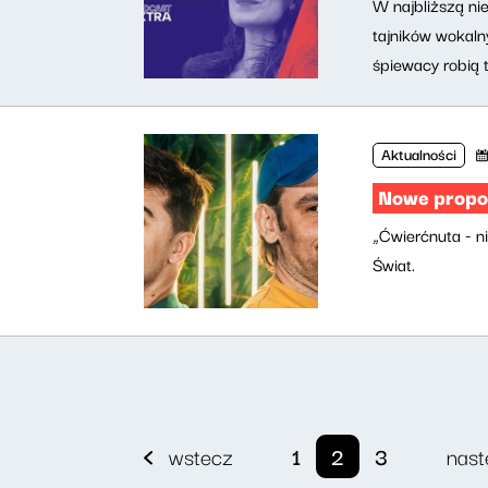
W najbliższą ni
tajników wokalny
śpiewacy robią t
Aktualności
Nowe propoz
„Ćwierćnuta - n
Świat.
wstecz
1
2
3
nast