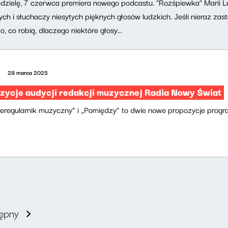
edzielę, 7 czerwca premiera nowego podcastu. "Rozśpiewka" Marii Le
ch i słuchaczy niesytych pięknych głosów ludzkich. Jeśli nieraz zasta
o, co robią, dlaczego niektóre głosy...
28 marca 2025
ycje audycji redakcji muzycznej Radia Nowy Świat
ieregularnik muzyczny” i „Pomiędzy” to dwie nowe propozycje progr
ępny