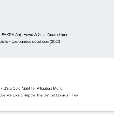
z - FAKDA Anja Huwe & Xmal Deutschland -
oisille - Les bandes dessinées (2023
It's a Cold Night for Alligators Maria
ove Me Like a Reptile The Detroit Cobras - Hey