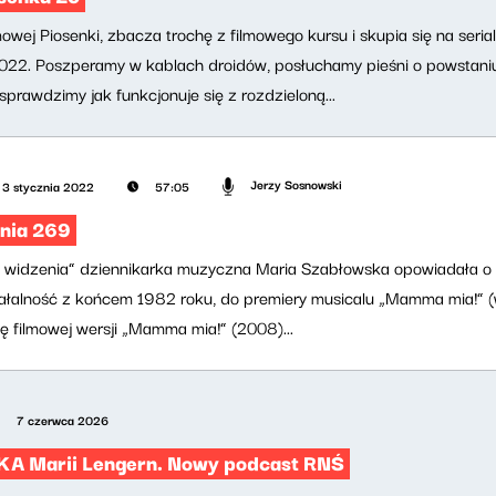
owej Piosenki, zbacza trochę z filmowego kursu i skupia się na serial
022. Poszperamy w kablach droidów, posłuchamy pieśni o powstaniu
sprawdzimy jak funkcjonuje się z rozdzieloną...
Jerzy Sosnowski
3 stycznia 2022
57:05
nia 269
 widzenia” dziennikarka muzyczna Maria Szabłowska opowiadała o Ab
ziałalność z końcem 1982 roku, do premiery musicalu „Mamma mia!”
ę filmowej wersji „Mamma mia!” (2008)...
7 czerwca 2026
 Marii Lengern. Nowy podcast RNŚ