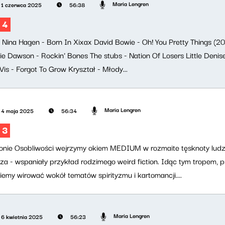
Maria Lengren
1 czerwca 2025
56:38
 4
ji: Nina Hagen - Born In Xixax David Bowie - Oh! You Pretty Things 
e Dawson - Rockin' Bones The stubs - Nation Of Losers Little Deni
 Vis - Forgot To Grow Kryształ - Młody...
Maria Lengren
4 maja 2025
56:34
 3
nie Osobliwości wejrzymy okiem MEDIUM w rozmaite tęsknoty ludzk
a - wspaniały przykład rodzimego weird fiction. Idąc tym tropem, p
emy wirować wokół tematów spirityzmu i kartomancji....
Maria Lengren
6 kwietnia 2025
56:23