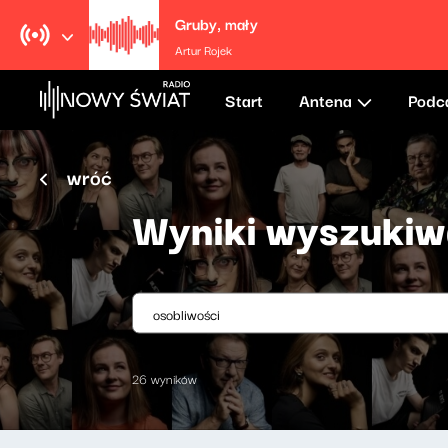
Gruby, mały
Artur Rojek
Start
Antena
Podc
wróć
Wyniki wyszukiw
26 wyników