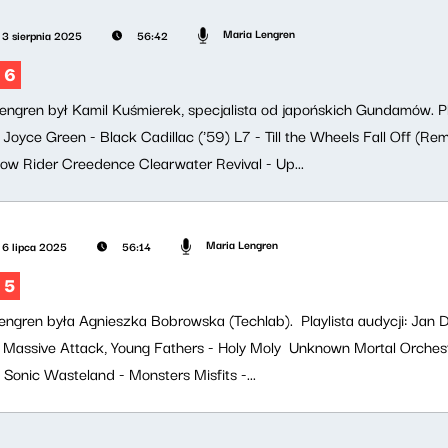
Maria Lengren
3 sierpnia 2025
56:42
 6
engren był Kamil Kuśmierek, specjalista od japońskich Gundamów. Pla
 Joyce Green - Black Cadillac ('59) L7 - Till the Wheels Fall Off (
Low Rider Creedence Clearwater Revival - Up...
Maria Lengren
6 lipca 2025
56:14
 5
Lengren była Agnieszka Bobrowska (Techlab). Playlista audycji: Jan D
 Massive Attack, Young Fathers - Holy Moly Unknown Mortal Orches
Sonic Wasteland - Monsters Misfits -...