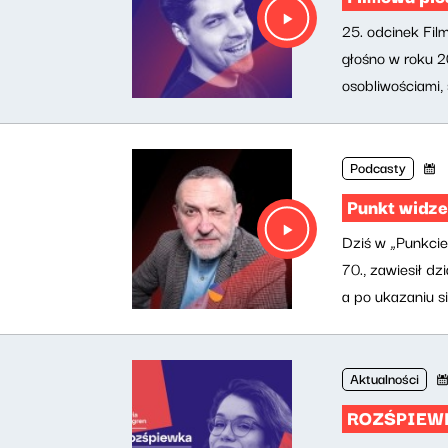
25. odcinek Film
głośno w roku 2
osobliwościami, 
Podcasty
Punkt widze
Dziś w „Punkcie
70., zawiesił d
a po ukazaniu si
Aktualności
ROZŚPIEWKA