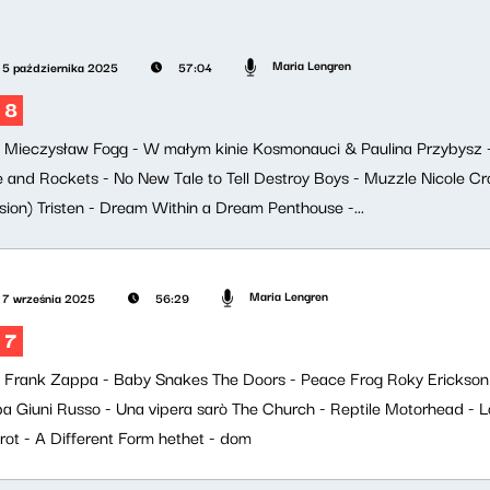
Maria Lengren
5 października 2025
57:04
 8
ji: Mieczysław Fogg - W małym kinie Kosmonauci & Paulina Przybys
e and Rockets - No New Tale to Tell Destroy Boys - Muzzle Nicole Cr
ion) Tristen - Dream Within a Dream Penthouse -...
Maria Lengren
7 września 2025
56:29
 7
i: Frank Zappa - Baby Snakes The Doors - Peace Frog Roky Erickson - 
a Giuni Russo - Una vipera sarò The Church - Reptile Motorhead - L
ot - A Different Form hethet - dom