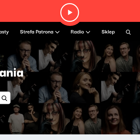
asty
Strefa Patrona
Radio
Sklep
ania