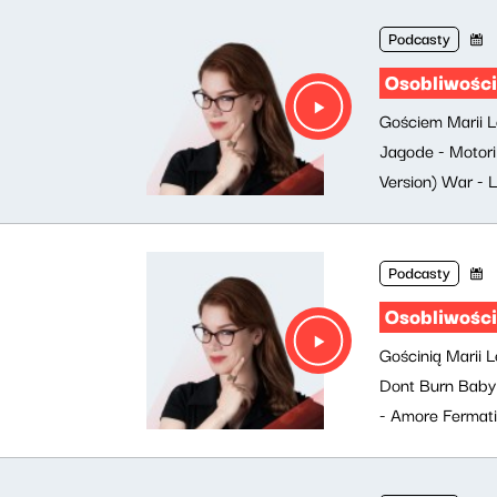
Podcasty
Osobliwości
Gościem Marii L
Jagode - Motori
Version) War - 
Podcasty
Osobliwości
Gościnią Marii 
Dont Burn Baby
- Amore Fermati 