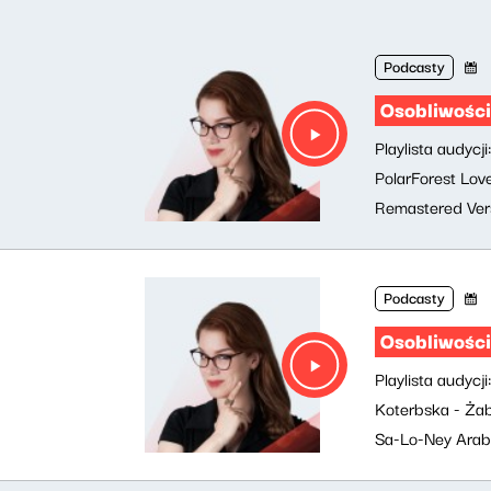
Podcasty
Osobliwości
Playlista audyc
PolarForest Lov
Remastered Vers
Podcasty
Osobliwości
Playlista audycj
Koterbska - Żab
Sa-Lo-Ney Arabr