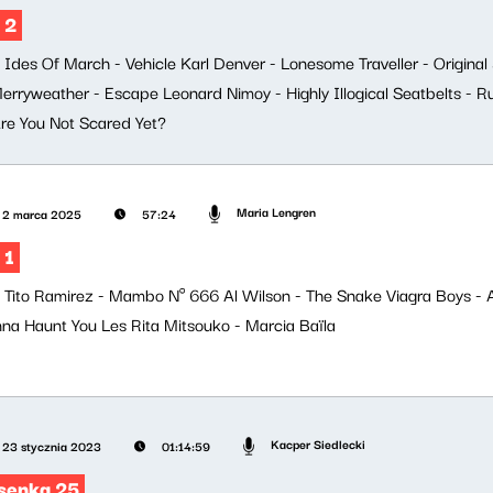
 2
i: Ides Of March - Vehicle Karl Denver - Lonesome Traveller - Origina
Merryweather - Escape Leonard Nimoy - Highly Illogical Seatbelts - 
Are You Not Scared Yet?
Maria Lengren
2 marca 2025
57:24
 1
ji: Tito Ramirez - Mambo Nº 666 Al Wilson - The Snake Viagra Boys -
nna Haunt You Les Rita Mitsouko - Marcia Baïla
Kacper Siedlecki
23 stycznia 2023
01:14:59
senka 25