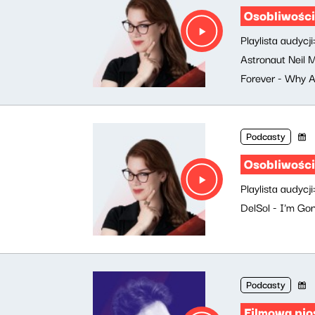
Osobliwości
Playlista audycj
Astronaut Neil 
Forever - Why 
Podcasty
Osobliwości
Playlista audyc
DelSol - I'm Go
Podcasty
Filmowa pio