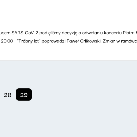
em SARS-CoV-2 podjęliśmy decyzję o odwołaniu koncertu Piotra Buk
00-20:00 - "Próbny lot" poprowadzi Paweł Orlikowski. Zmian w ramó
28
29