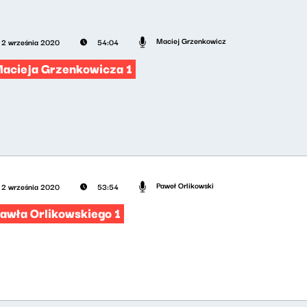
Maciej Grzenkowicz
2 września 2020
54:04
Macieja Grzenkowicza 1
Paweł Orlikowski
2 września 2020
53:54
Pawła Orlikowskiego 1