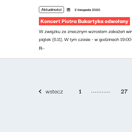
Aktualności
2 listopada 2020
Koncert Piotra Bukartyka odwołany
W związku ze znacznym wzrostem zakażeń wirus
piątek (6.11). W tym czasie - w godzinach 19:
ją...
...........
wstecz
1
27