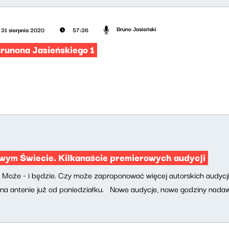
Bruno Jasieński
31 sierpnia 2020
57:36
Brunona Jasieńskiego 1
ym Świecie. Kilkanaście premierowych audycji
Może - i będzie. Czy może zaproponować więcej autorskich audycj
na antenie już od poniedziałku. Nowe audycje, nowe godziny nada