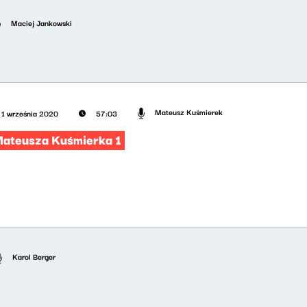
Maciej Jankowski
Mateusz Kuśmierek
1 września 2020
57:03
Mateusza Kuśmierka 1
Karol Berger