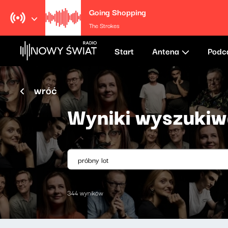
Going Shopping
The Strokes
Start
Antena
Podc
wróć
Wyniki wyszukiw
344 wyników