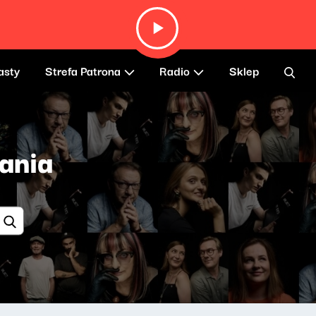
asty
Strefa Patrona
Radio
Sklep
ania