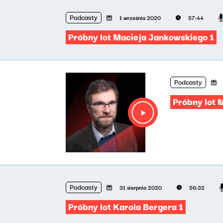
Podcasty
1 września 2020
57:44
Próbny lot Macieja Jankowskiego 1
Podcasty
Próbny lot 
Podcasty
31 sierpnia 2020
56:32
Próbny lot Karola Bergera 1