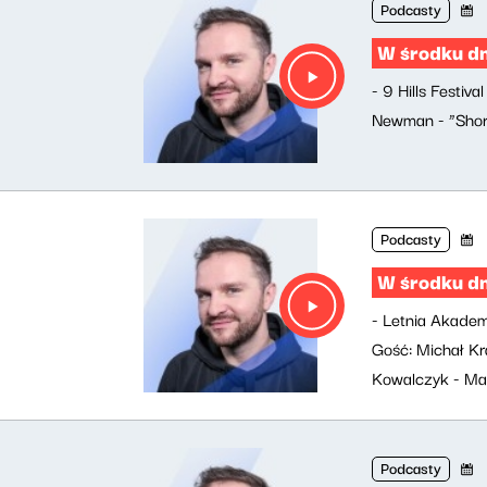
Podcasty
W środku d
- 9 Hills Festiv
Newman - “Short
Podcasty
W środku d
- Letnia Akade
Gość: Michał Kr
Kowalczyk - Mat
Podcasty