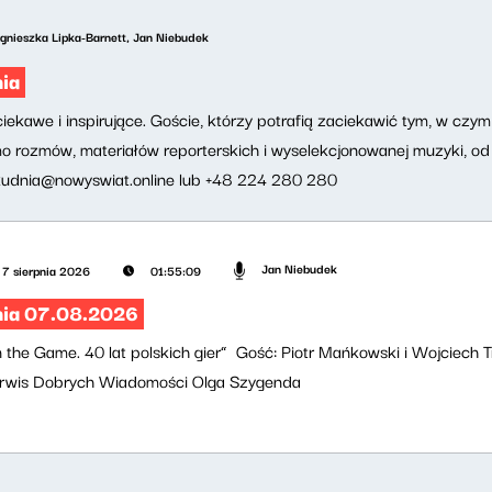
gnieszka Lipka-Barnett, Jan Niebudek
ia
ekawe i inspirujące. Goście, którzy potrafią zaciekawić tym, w czym s
 rozmów, materiałów reporterskich i wyselekcjonowanej muzyki, od 
udnia@nowyswiat.online
lub +48 224 280 280
Jan Niebudek
7 sierpnia 2026
01:55:09
nia 07.08.2026
 the Game. 40 lat polskich gier” Gość: Piotr Mańkowski i Wojciech
erwis Dobrych Wiadomości Olga Szygenda