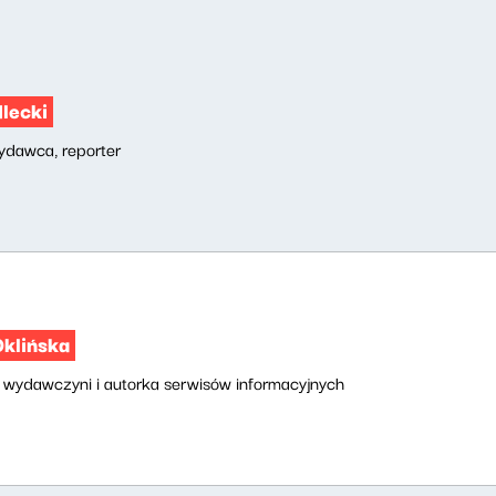
lecki
wydawca, reporter
klińska
, wydawczyni i autorka serwisów informacyjnych