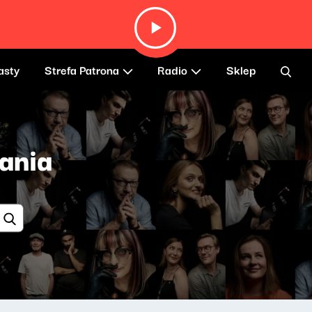
asty
Strefa Patrona
Radio
Sklep
ania