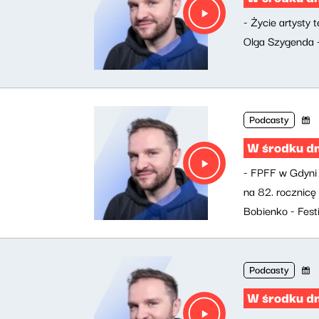
- Życie artysty 
Olga Szygenda -
Podcasty
W środku d
- FPFF w Gdyni 
na 82. rocznicę
Bobienko - Festi
Podcasty
W środku d