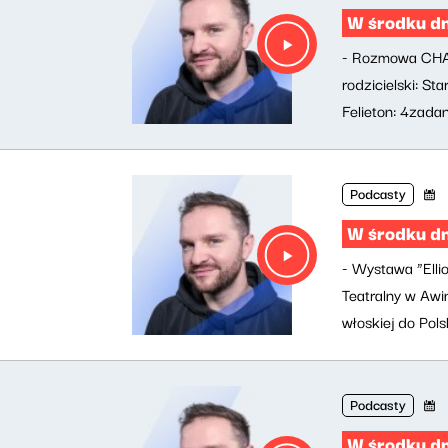
W środku d
- Rozmowa CHAR
rodzicielski: St
Felieton: 4zadan
Podcasty
W środku d
- Wystawa “Elli
Teatralny w Awi
włoskiej do Pols
Podcasty
W środku d