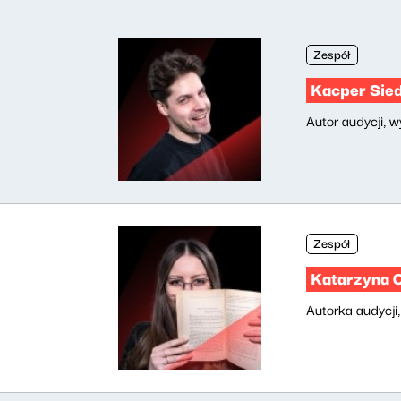
Zespół
Kacper Sied
Autor audycji, 
Zespół
Katarzyna O
Autorka audycji