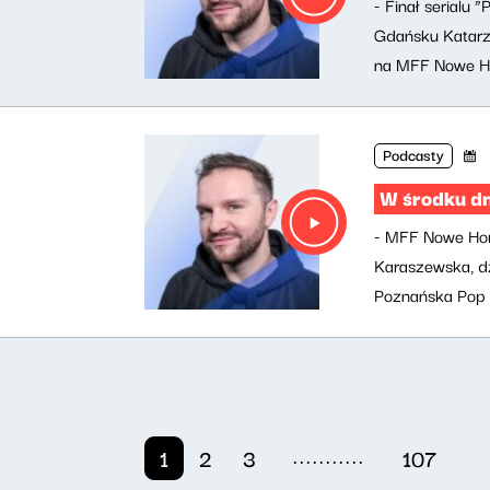
- Finał serialu 
Gdańsku Katarzy
na MFF Nowe Ho
Podcasty
W środku d
- MFF Nowe Hory
Karaszewska, dz
Poznańska Pop Up
...........
1
2
3
107