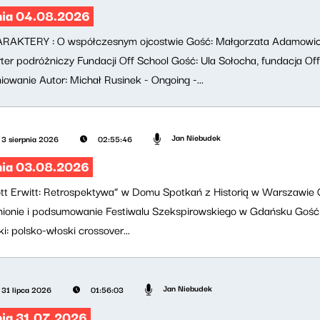
nia 04.08.2026
AKTERY : O współczesnym ojcostwie Gość: Małgorzata Adamowicz,
arter podróżniczy Fundacji Off School Gość: Ula Sołocha, fundacja O
iowanie Autor: Michał Rusinek - Ongoing -...
Jan Niebudek
3 sierpnia 2026
02:55:46
nia 03.08.2026
ott Erwitt: Retrospektywa” w Domu Spotkań z Historią w Warszawie 
nionie i podsumowanie Festiwalu Szekspirowskiego w Gdańsku Gość: 
ki: polsko-włoski crossover...
Jan Niebudek
31 lipca 2026
01:56:03
nia 31.07.2026