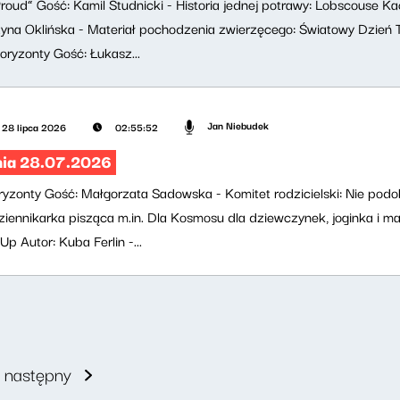
“Proud” Gość: Kamil Studnicki - Historia jednej potrawy: Lobscouse K
na Oklińska - Materiał pochodzenia zwierzęcego: Światowy Dzień 
ryzonty Gość: Łukasz...
Jan Niebudek
28 lipca 2026
02:55:52
nia 28.07.2026
zonty Gość: Małgorzata Sadowska - Komitet rodzicielski: Nie podoba
iennikarka pisząca m.in. Dla Kosmosu dla dziewczynek, joginka i m
 Autor: Kuba Ferlin -...
następny