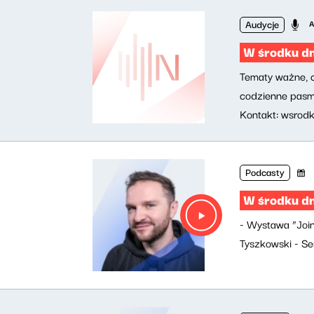
Audycje
A
W środku dn
Tematy ważne, ci
codzienne pasmo
Kontakt:
wsrodk
Podcasty
W środku d
- Wystawa “Join
Tyszkowski - S