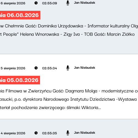
Jan Niebudek
6 sierpnia 2026
02:55:09
nia 06.08.2026
al w Chełmnie Gość: Dominika Urzędowska - Informator kulturalny Olg
 People” Helena Wnorowska - Zigy Iva - TOB Gość: Marcin Ziółko
Jan Niebudek
5 sierpnia 2026
02:55:34
nia 05.08.2026
mia Filmowa w Zwierzyńcu Gość: Dagmara Molga - modernistyczne c
asucki, p.o. dyrektora Narodowego Instytutu Dziedzictwa -Wystawa 
eriał pochodzenia zwierzęcego: ślimaki Wiktoria...
Jan Niebudek
4 sierpnia 2026
02:55:35