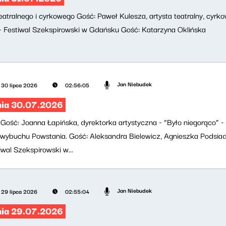
teatralnego i cyrkowego Gość: Paweł Kulesza, artysta teatralny, cyrk
 Festiwal Szekspirowski w Gdańsku Gość: Katarzyna Oklińska
Jan Niebudek
30 lipca 2026
02:56:05
nia 30.07.2026
Gość: Joanna Łapińska, dyrektorka artystyczna - “Było niegorąco
 wybuchu Powstania. Gość: Aleksandra Bielewicz, Agnieszka Podsiadl
wal Szekspirowski w...
Jan Niebudek
29 lipca 2026
02:55:04
nia 29.07.2026