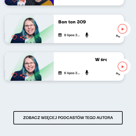
Bon ton 309
8 lipca 2026
Agnieszka Lip
W środku dnia 06.
6 lipca 2026
Agnieszka Lip
ZOBACZ WIĘCEJ PODCASTÓW TEGO AUTORA