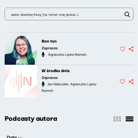
Bon ton
Zaprasza:
Agnieszka Lipka-Barnett
W środku dnia
Zaprasza:
Jan Niebudek, Agnieszka Lipka-
Barnett
Podcasty autora
Data