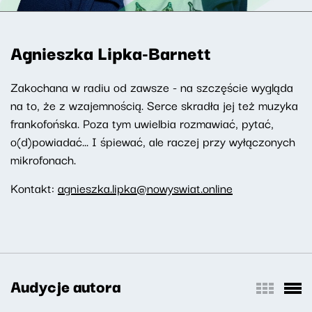
Agnieszka Lipka-Barnett
Zakochana w radiu od zawsze - na szczęście wygląda
na to, że z wzajemnością. Serce skradła jej też muzyka
frankofońska. Poza tym uwielbia rozmawiać, pytać,
o(d)powiadać... I śpiewać, ale raczej przy wyłączonych
mikrofonach.
Kontakt:
agnieszka.lipka@nowyswiat.online
Audycje autora