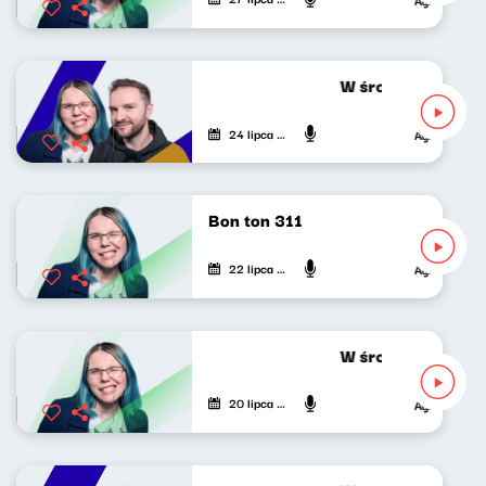
W środku dnia 24.
24 lipca 2026
Agnieszka Lip
Bon ton 311
22 lipca 2026
Agnieszka Lip
W środku dnia 20.
20 lipca 2026
Agnieszka Lip