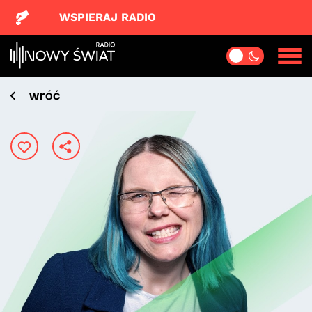
WSPIERAJ RADIO
wróć