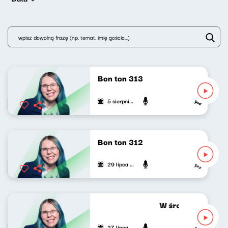
Bon ton 313
5 sierpnia 2026
Agnieszka Lip
Bon ton 312
29 lipca 2026
Agnieszka Lip
W środku dnia 27.
27 lipca 2026
Agnieszka Lip