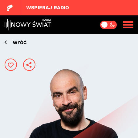
WSPIERAJ RADIO
wróć