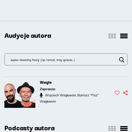
Audycje autora
Wagle
Zaprasza:
Wojciech Waglewski, Bartosz "Fisz"
Waglewski
Podcasty autora