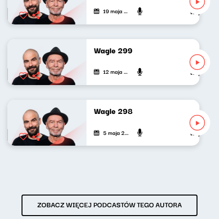
19 maja 2026
Wojciech Wa
Wagle 299
12 maja 2026
Wojciech Wa
Wagle 298
5 maja 2026
Wojciech Wa
ZOBACZ WIĘCEJ PODCASTÓW TEGO AUTORA