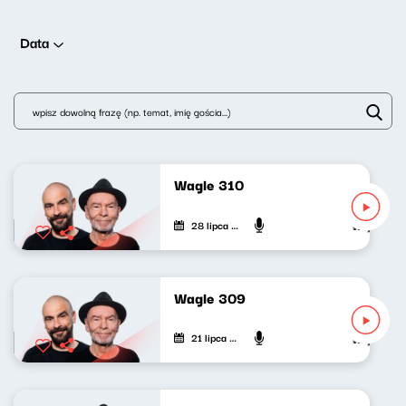
Data
Wagle 310
28 lipca 2026
Wojciech Wa
Wagle 309
21 lipca 2026
Wojciech Wa