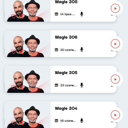
Wagle 308
14 lipca 2026
Wojciech Wa
Wagle 306
30 czerwca 2026
Wojciech Wa
Wagle 305
23 czerwca 2026
Bartosz "Fis
Wagle 304
16 czerwca 2026
Wojciech Wa