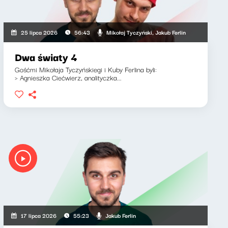
Mikołaj Tyczyński, Jakub Ferlin
25 lipca 2026
56:43
Dwa światy 4
Gośćmi Mikołaja Tyczyńskiegi i Kuby Ferlina byli:
> Agnieszka Ciećwierz, analityczka...
Jakub Ferlin
17 lipca 2026
55:23