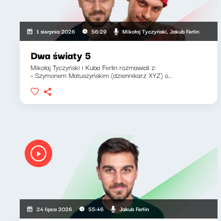
Mikołaj Tyczyński, Jakub Ferlin
1 sierpnia 2026
56:29
Dwa światy 5
Mikołaj Tyczyński i Kuba Ferlin rozmawiali z:
- Szymonem Matuszyńskim (dziennikarz XYZ) o...
Jakub Ferlin
24 lipca 2026
55:46