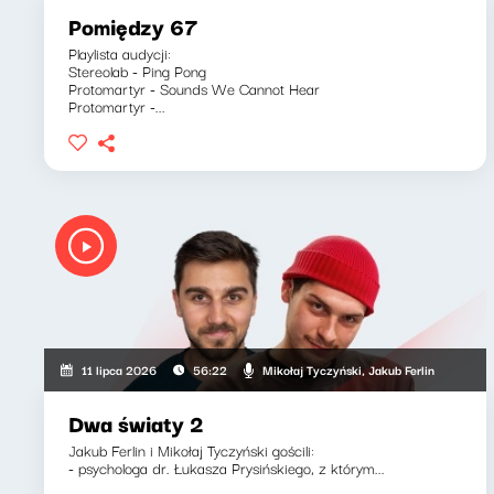
Pomiędzy 67
Playlista audycji:
Stereolab - Ping Pong
Protomartyr - Sounds We Cannot Hear
Protomartyr -...
Mikołaj Tyczyński, Jakub Ferlin
11 lipca 2026
56:22
Dwa światy 2
Jakub Ferlin i Mikołaj Tyczyński gościli:
- psychologa dr. Łukasza Prysińskiego, z którym...