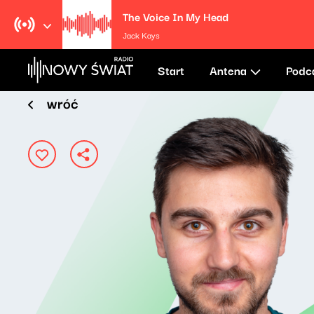
The Voice In My Head
Jack Kays
Start
Antena
Podc
wróć