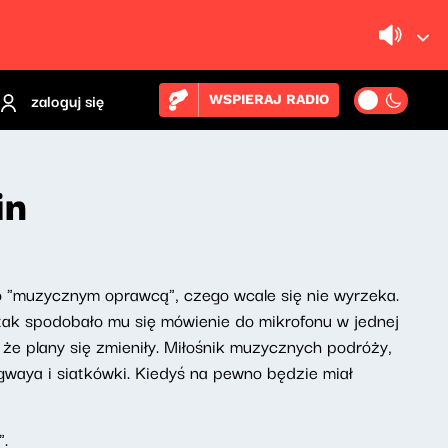
zaloguj się
WSPIERAJ RADIO
in
go "muzycznym oprawcą", czego wcale się nie wyrzeka.
 tak spodobało mu się mówienie do mikrofonu w jednej
 że plany się zmieniły. Miłośnik muzycznych podróży,
waya i siatkówki. Kiedyś na pewno będzie miał
".