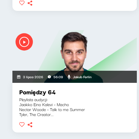
Jakub Ferlin
3 lipca 2026
56:09
Pomiędzy 64
Playlista audycji:
Jaakko Eino Kalevi - Macho
Nectar Woode - Talk to me Summer
Tyler, The Creator...