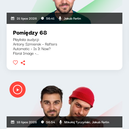
Jakub Ferlin
31 lipca 2026
56:41
Pomiędzy 68
Playlista audycji:
Antony Szmierek - Rafters
Automatic - Is It Now?
Floral Image -...
Mikołaj Tyczyński, Jakub Ferlin
18 lipca 2026
56:54