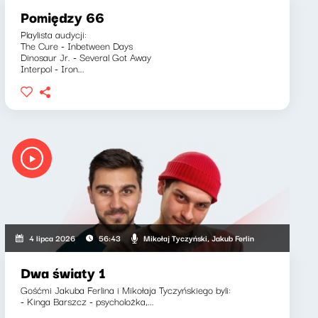
Pomiędzy 66
Playlista audycji:
The Cure - Inbetween Days
Dinosaur Jr. - Several Got Away
Interpol - Iron...
Mikołaj Tyczyński, Jakub Ferlin
4 lipca 2026
56:43
Dwa światy 1
Gośćmi Jakuba Ferlina i Mikołaja Tyczyńskiego byli:
- Kinga Barszcz - psycholożka,...