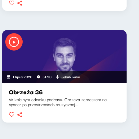
Jakub Ferlin
1 lipca 2026
51:20
Obrzeża 36
W kolejnym odcinku podcastu Obrzeża zapraszam na
spacer po przestrzeniach muzycznej...