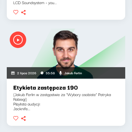
LCD Soundsystem - you...
Jakub Ferlin
2 lipca 2026
55:58
Etykieta zastępcza 190
(Jakub Ferlin w zastępstwie za "Wybory osobiste" Patryka
Rabiegi)
Playlista audycji:
Jacknife...