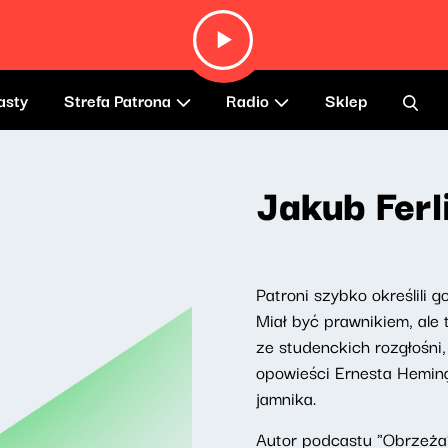
asty
Strefa Patrona
Radio
Sklep
Jakub Ferl
Patroni szybko określili 
Miał być prawnikiem, ale
ze studenckich rozgłośni,
opowieści Ernesta Heming
jamnika.
Autor podcastu "Obrzeża