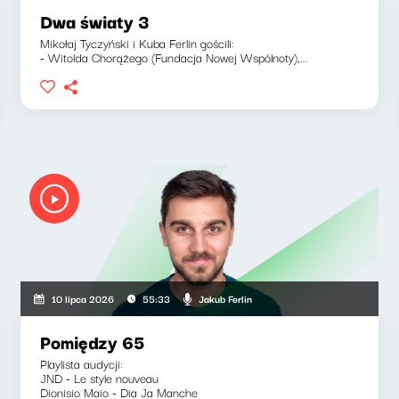
Dwa światy 3
Mikołaj Tyczyński i Kuba Ferlin gościli:
- Witolda Chorążego (Fundacja Nowej Wspólnoty),...
Jakub Ferlin
10 lipca 2026
55:33
Pomiędzy 65
Playlista audycji:
JND - Le style nouveau
Dionisio Maio - Dia Ja Manche