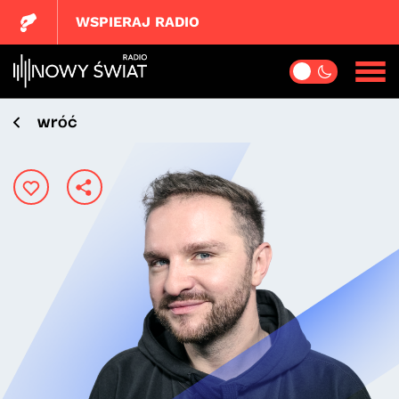
WSPIERAJ RADIO
wróć