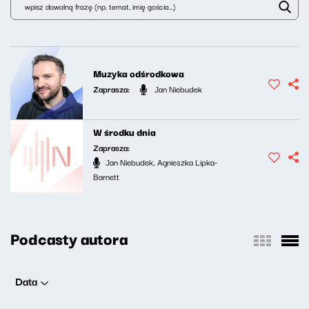
Muzyka odśrodkowa
Zaprasza:
Jan Niebudek
W środku dnia
Zaprasza:
Jan Niebudek, Agnieszka Lipka-
Barnett
Podcasty autora
Data