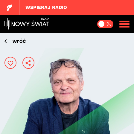
WSPIERAJ RADIO
wróć