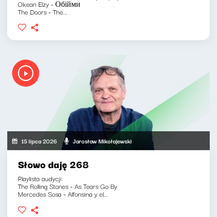
Okean Elzy - Обійми
The Doors - The...
15 lipca 2026
Jarosław Mikołajewski
Słowo daję 268
Playlista audycji:
The Rolling Stones - As Tears Go By
Mercedes Sosa - Alfonsina y el...