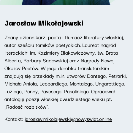
Jarosław Mikołajewski
Znany dziennikarz, poeta i tłumacz literatury włoskiej,
autor sześciu tomików poetyckich. Laureat nagród
literackich: im. Kazimiery Iłłakowiczówny, św. Brata
Alberta, Barbary Sadowskiej oraz Nagrody Nowej
Okolicy Poetów. W jego dorobku translatorskim
znajdują się przekłady m.in. utworów Dantego, Petrarki,
Michała Anioła, Leopardiego, Montalego, Ungarettiego,
Luziego, Penny, Pavesego, Pasoliniego. Opracował
antologię poezji włoskiej dwudziestego wieku pt.
„Radość rozbitków”.
Kontakt:
jaroslaw.mikolajewski@nowyswiat.online