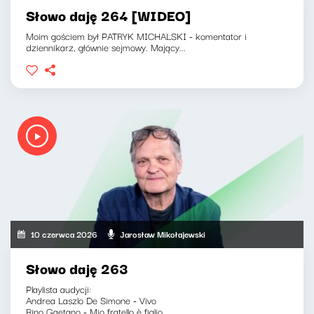
Słowo daję 264 [WIDEO]
Moim gościem był PATRYK MICHALSKI - komentator i
dziennikarz, głównie sejmowy. Mający...
10 czerwca 2026
Jarosław Mikołajewski
Słowo daję 263
Playlista audycji:
Andrea Laszlo De Simone - Vivo
Rino Gaetano - Mio fratello è figlio...