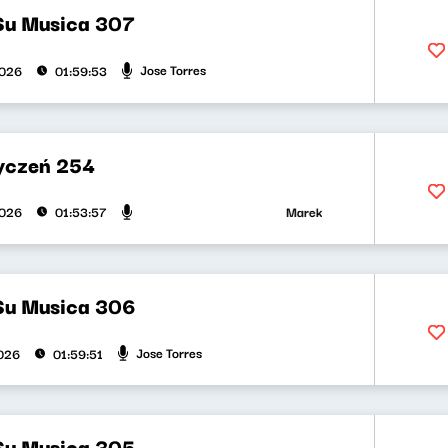
Su Musica 307
Jose Torres
2026
01:59:53
yczeń 254
Marek Napiórkowski, Jose Torr
2026
01:53:57
Su Musica 306
Jose Torres
026
01:59:51
Su Musica 305