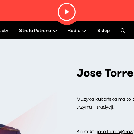
asty
Strefa Patrona
Radio
Sklep
Jose Torre
Muzyka kubańska ma to do 
trzyma - tradycji.
Kontakt:
jose.torres@nowy