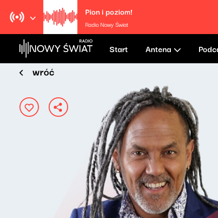
Pion i poziom!
Radio Nowy Świat
Start
Antena
Podc
wróć