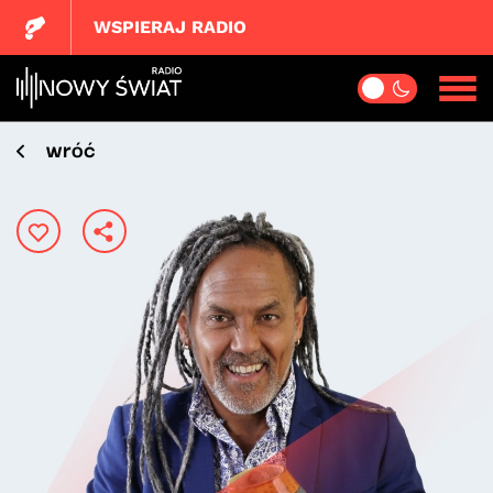
WSPIERAJ RADIO
wróć