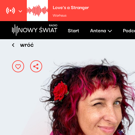
Love's a Stranger
Warhaus
Start
Antena
Podc
wróć