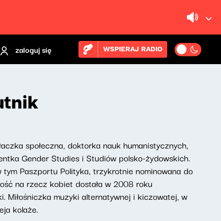
zaloguj się
WSPIERAJ RADIO
utnik
iałaczka społeczna, doktorka nauk humanistycznych,
entka Gender Studies i Studiów polsko-żydowskich.
w tym Paszportu Polityka, trzykrotnie nominowana do
ność na rzecz kobiet dostała w 2008 roku
. Miłośniczka muzyki alternatywnej i kiczowatej, w
eja kolaże.