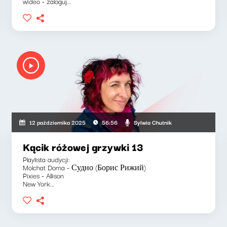
wideo - zaloguj...
Sylwia Chutnik
12 października 2025
56:56
Kącik różowej grzywki 13
Playlista audycji:
Molchat Doma - Судно (Борис Рижий)
Pixies - Allison
New York...