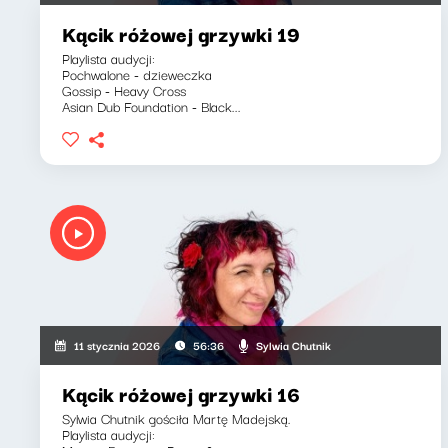
Kącik różowej grzywki 19
Playlista audycji:
Pochwalone - dzieweczka
Gossip - Heavy Cross
Asian Dub Foundation - Black...
Sylwia Chutnik
11 stycznia 2026
56:36
Kącik różowej grzywki 16
Sylwia Chutnik gościła Martę Madejską.
Playlista audycji: