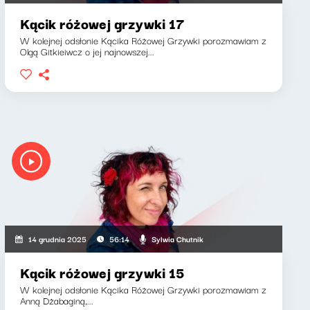
Kącik różowej grzywki 17
W kolejnej odsłonie Kącika Różowej Grzywki porozmawiam z
Olgą Gitkieiwcz o jej najnowszej...
owicz, Sylwia Chutnik
Sylwia Chutnik
14 grudnia 2025
56:14
Kącik różowej grzywki 15
W kolejnej odsłonie Kącika Różowej Grzywki porozmawiam z
Anną Dżabaginą,...