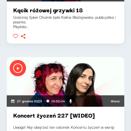
Kącik różowej grzywki 18
Gościnią Sylwii Chutnik była Kalina Błażejowska, publicystka i
pisarka.
Playlista...
Weronika Wawrzk
27 grudnia 2025
01:52:04
Koncert życzeń 227 [WIDEO]
Uwaga! Aby obejrzeć ten odcinek Koncertu życzeń w wersji