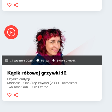
Sylwia Chutnik
14 września 2025
56:42
Kącik różowej grzywki 12
Playlista audycji:
Madness - One Step Beyond (2009 - Remaster)
Two Tone Club - Turn Off the...