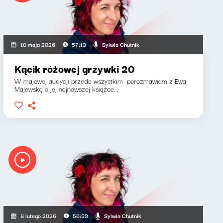
Sylwia Chutnik
10 maja 2026
57:13
Kącik różowej grzywki 20
W majowej audycji przede wszystkim porozmawiam z Ewą
Majewską o jej najnowszej książce...
Sylwia Chutnik
8 lutego 2026
56:53