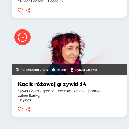
Messer Banzani - Peace Is...
Sylwia Chutnik
16 listopada 2025
50:25
Kącik różowej grzywki 14
Sylwia Chutnik gościła Dominikę Buczak - pisarkę i
dziennikarkę.
Playlista...