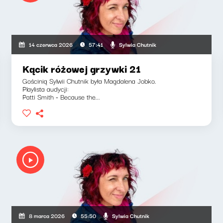
Sylwia Chutnik
14 czerwca 2026
57:41
Kącik różowej grzywki 21
Gościnią Sylwii Chutnik była Magdalena Jobko.
Playlista audycji:
Patti Smith - Because the...
Sylwia Chutnik
8 marca 2026
55:50