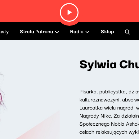
asty
Strefa Patrona
Radio
Sklep
Sylwia Ch
Pisarka, publicystka, dz
kulturoznawczyni, absolw
Laureatka wielu nagród, 
Nagrody Nike. Za działal
Społecznego Nobla Ashoki
celach relaksujących wykl