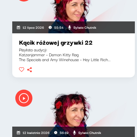
Sylwia Chutnik
12 lipca 2026
55:54
Kącik różowej grzywki 22
Playlista audycji:
Katzenjammer - Demon Kitty Rag
The Specials and Amy Winehouse - Hey Little Rich...
Sylwia Chutnik
12 kwietnia 2026
56:19