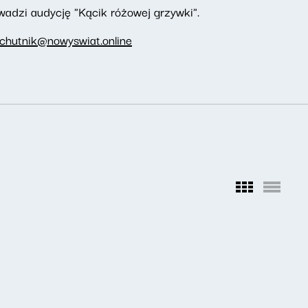
adzi audycję "Kącik różowej grzywki".
.chutnik@nowyswiat.online