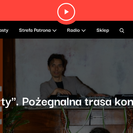
asty
Strefa Patrona
Radio
Sklep
rty". Pożegnalna trasa k