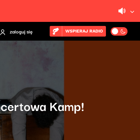
zaloguj się
WSPIERAJ RADIO
oncertowa Kamp!