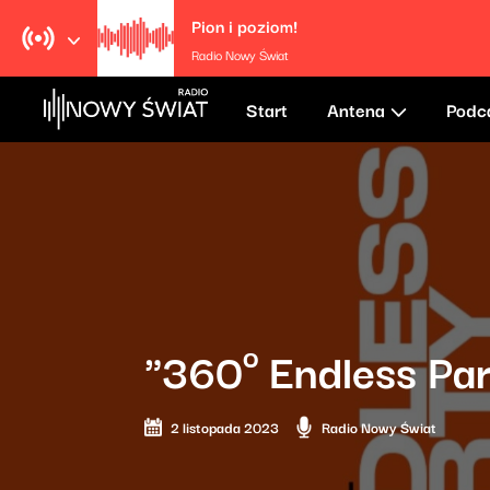
Pion i poziom!
Radio Nowy Świat
Start
Antena
Podc
"360º Endless Pa
2 listopada 2023
Radio Nowy Świat