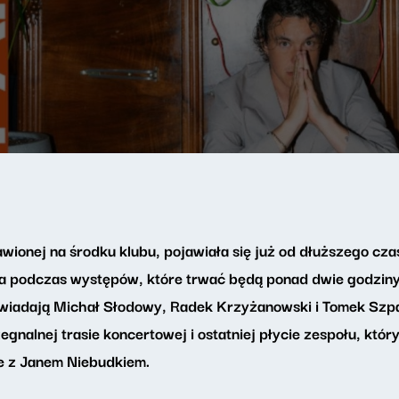
wionej na środku klubu, pojawiała się już od dłuższego czas
i, a podczas występów, które trwać będą ponad dwie godzin
powiadają Michał Słodowy, Radek Krzyżanowski i Tomek Szp
gnalnej trasie koncertowej i ostatniej płycie zespołu, któr
e z Janem Niebudkiem.