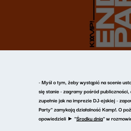
- Myśl o tym, żeby wystąpić na scenie usta
się stanie - zagramy pośród publicznośc
zupełnie jak na imprezie DJ-ejskiej - za
Party" zamykają działalność Kamp!. O poże
opowiedzieli ► "
Środku dnia
" w rozmowi