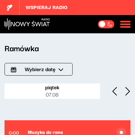
WSPIERAJ RADIO
Ramówka
Wybierz datę
piątek
07.08
Muzyka do rana
0:00