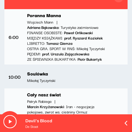
Poranna Manna
Wojciech Mann
|
Adriana Bąkowska
: Turystyka zaćmieniowa
FINANSE OSOBISTE:
Paweł Orlikowski
6:00
MIĘDZY KSIĄŻKAMI:
prof. Ryszard Koziołek
LIBRETTO:
Tomasz Giemza
OSTRA GRA. SPORT W RNŚ: Mikołaj Tyczyński
PĘDEM!:
prof. Urszula Zajączkowska
ZE ŚPIEWNIKA BUKARTYKA:
Piotr Bukartyk
Soulówka
10:00
Mikołaj Tyczyński
Cały nasz świat
Patryk Rabiega
|
Marcin Krzyżanowski
: Iran - negocjacje
pokojowe, zwrot ws. cieśniny Ormuz
11:00
dr Damian Szacawa
: Islandia - przygotowania
Devil's Blood
do referendum ws. wstąpienia do UE
De Staat
Kuba Ferlin
: Przegląd mediów japońskich