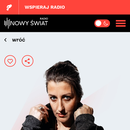
WSPIERAJ RADIO
wróć