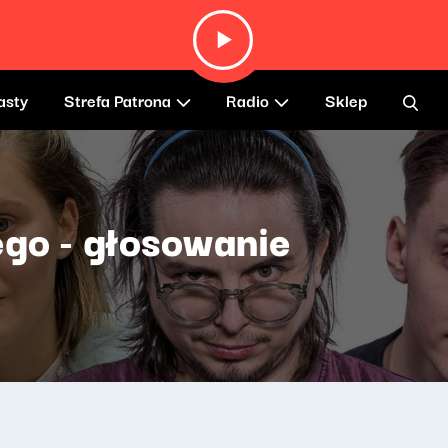
asty
Strefa Patrona
Radio
Sklep
go - głosowanie