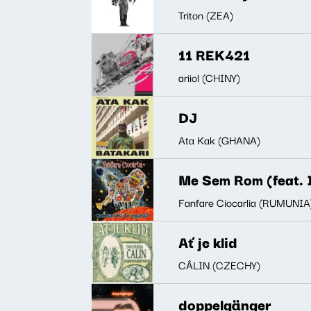
Triton (ZEA)
11 REK421
ariiol (CHINY)
DJ
Ata Kak (GHANA)
Me Sem Rom (feat. 
Fanfare Ciocarlia (RUMUNIA
Ať je klid
CÂLIN (CZECHY)
doppelgänger