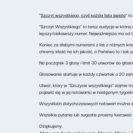
"
Szczyt wszystkiego, czyli każda lista świata
" t
"Szczyt Wszystkiego" to teraz audycja w której
lepszy/ciekawszy numer. Najważniejsza ma od te
Koniec ze słabymi numerami z list z różnych kr
chcemy kłaść na ich jakość, a Państwo to i tak 
Na początek 3 głosy i limit 30 utworów do głos
Głosowanie startuje w każdy czwartek o 20 zara
Utwór, który w "Szczycie wszystkiego" zajmie trzy
pojawić się w jej notowaniu w następnym tygodn
Wszystkich dotychczasowych notowań można 
Wszelkie pytania lub sugestie prosimy kierować
Dziękujemy,
Mateusz Andruszkiewicz, Marcin Mann i 