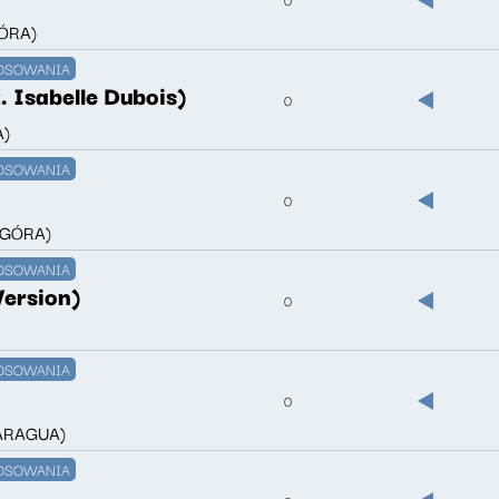
ÓRA)
OSOWANIA
. Isabelle Dubois)
0
A)
OSOWANIA
0
OGÓRA)
OSOWANIA
Version)
0
OSOWANIA
0
KARAGUA)
OSOWANIA