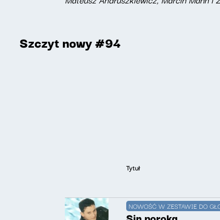
Szczyt nowy #94
Tytuł
NOWOŚĆ W ZESTAWIE DO GŁ
Sin poroka