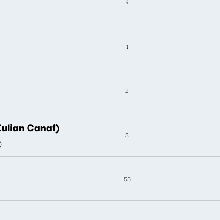
4
1
2
Iulian Canaf)
3
)
55