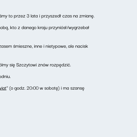
iśmy to przez 3 lata i przyszedł czas na zmianę.
obą, kto z danego kraju przyniósł/wygrzebał
asem śmieszne, inne i nietypowe, ale nacisk
wólmy się Szczytowi znów rozpędzić.
odniu.
iat
" (o godz. 20:00 w sobotę) i ma szansę