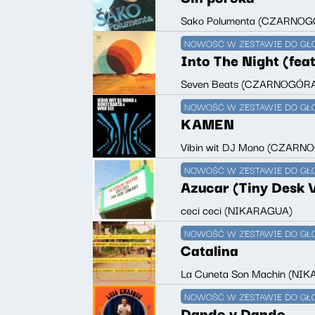
Sako Polumenta (CZARNOG
NOWOŚĆ W ZESTAWIE DO GŁ
Into The Night (feat
Seven Beats (CZARNOGÓR
NOWOŚĆ W ZESTAWIE DO GŁ
KAMEN
Vibin wit DJ Mono (CZARN
NOWOŚĆ W ZESTAWIE DO GŁ
Azucar (Tiny Desk 
ceci ceci (NIKARAGUA)
NOWOŚĆ W ZESTAWIE DO GŁ
Catalina
La Cuneta Son Machin (NI
NOWOŚĆ W ZESTAWIE DO GŁ
Dando y Dando