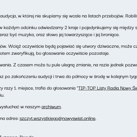
o audycja, w której nie skupiamy się wcale na listach przebojów. Robil
 w każdym odcinku odwiedzamy 2 kraje i pojedynkujemy się między s
raz być muzyka, oraz słowo jej towarzyszące i jej broniące.
ajów. Wciąż oczywiście będą pojawiać się utwory dziwaczne, może cz
potem zweryfikują, bo głosowanie oczywiście pozostaje.
owania. Z czasem może tu pule ulegną zmianie, na razie jednak poz
z po zakończeniu audycji i trwa do północy w środę w kolejnym tyg
 razy 1. miejsce, trafia do głosowania "
TIP-TOP Listy Radia Nowy Św
iu.
wysłuchać w naszym
archiwum
.
 na adres:
szczyt.wszystkiego@nowyswiat.online
.
Zuzanna Iłenda