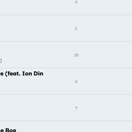
3
2
23
)
 (feat. Ion Din
3
7
ee Boe