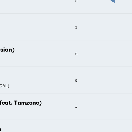
0
3
sion)
8
9
EGAL)
(feat. Tamzene)
4
m