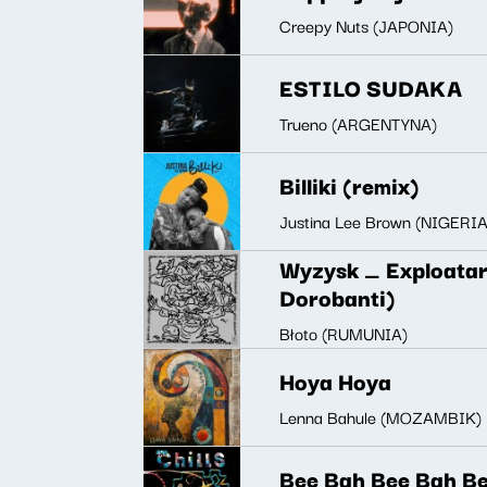
Creepy Nuts (JAPONIA)
ESTILO SUDAKA
Trueno (ARGENTYNA)
Billiki (remix)
Justina Lee Brown (NIGERIA
Wyzysk _ Exploatare
Dorobanti)
Błoto (RUMUNIA)
Hoya Hoya
Lenna Bahule (MOZAMBIK)
Bee Bah Bee Bah B