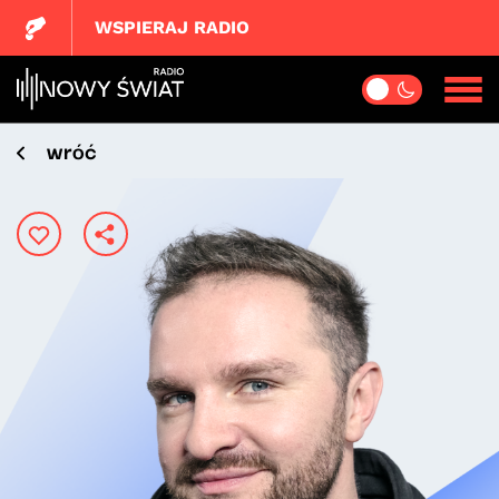
WSPIERAJ RADIO
wróć