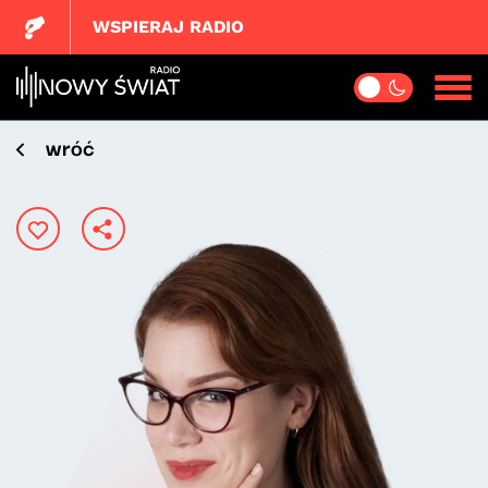
WSPIERAJ RADIO
wróć